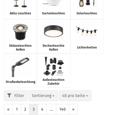
Akku Leuchten
Gartenleuchten
Solarleuchten
Einbauleuchten
Deckenleuchte
Lichterketten
Außen
Außen
Außenleuchten
Straßenbeleuchtung
Zubehör
Sortierung
48 pro Seite
«
1
2
3
4
...
140
»