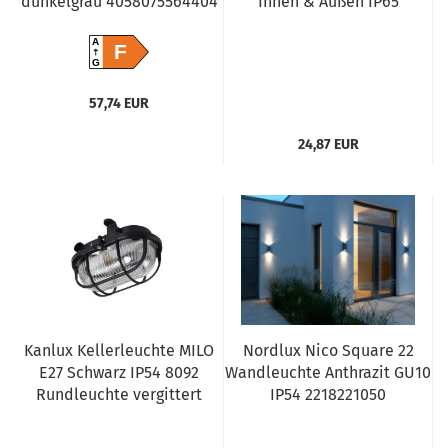
dunkelgrau 4058075564404
Innen & Außen IP65
A
F
G
57,74 EUR
24,87 EUR
Kanlux Kellerleuchte MILO
Nordlux Nico Square 22
E27 Schwarz IP54 8092
Wandleuchte Anthrazit GU10
Rundleuchte vergittert
IP54 2218221050