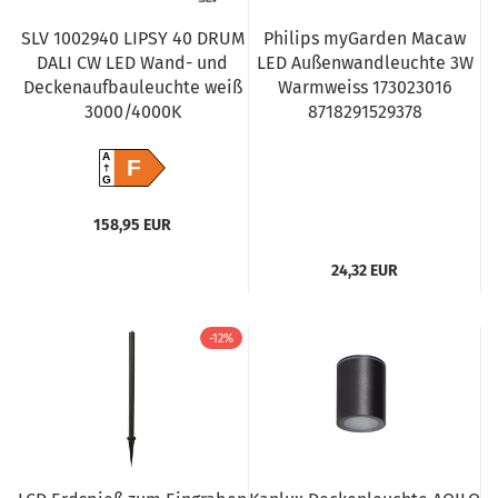
SLV 1002940 LIPSY 40 DRUM
Philips myGarden Macaw
DALI CW LED Wand- und
LED Außenwandleuchte 3W
Deckenaufbauleuchte weiß
Warmweiss 173023016
3000/4000K
8718291529378
A
F
G
158,95 EUR
24,32 EUR
-12%