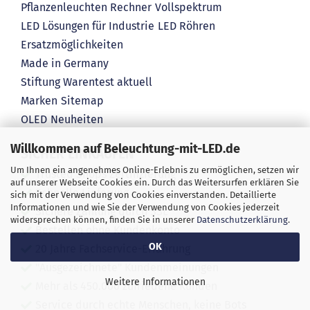
Pflanzenleuchten Rechner
Vollspektrum
LED Lösungen für Industrie
LED Röhren
Ersatzmöglichkeiten
Made in Germany
Stiftung Warentest aktuell
Marken
Sitemap
OLED
Neuheiten
Willkommen auf Beleuchtung-mit-LED.de
SICHER EINKAUFEN
Um Ihnen ein angenehmes Online-Erlebnis zu ermöglichen, setzen wir
Trusted Shops Zertifizierung
auf unserer Webseite Cookies ein. Durch das Weitersurfen erklären Sie
Schnelle Lieferung
sich mit der Verwendung von Cookies einverstanden. Detaillierte
Informationen und wie Sie der Verwendung von Cookies jederzeit
Sichere Zahlung durch SSL
widersprechen können, finden Sie in unserer
Datenschutzerklärung
.
Bestellen ohne Kundenkonto
OK
20 Jahre Fachservice-Erfahrung
"Ausgezeichnete" Kundenmeinungen
Weitere Informationen
Mehr als 450.000 zufriedene Kunden
Service durch echte Menschen, keine Bots