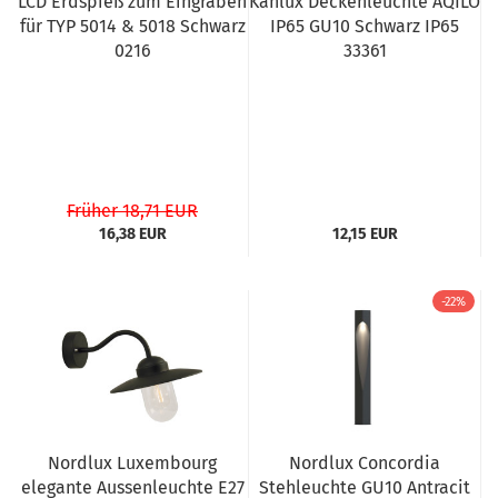
LCD Erdspieß zum Eingraben
Kanlux Deckenleuchte AQILO
für TYP 5014 & 5018 Schwarz
IP65 GU10 Schwarz IP65
0216
33361
Früher 18,71 EUR
16,38 EUR
12,15 EUR
-22%
Nordlux Luxembourg
Nordlux Concordia
elegante Aussenleuchte E27
Stehleuchte GU10 Antracit