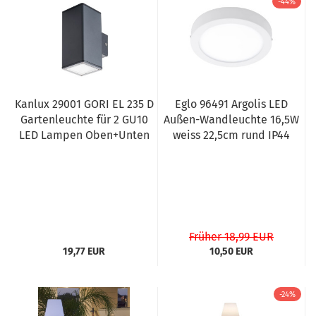
-44%
Kanlux 29001 GORI EL 235 D
Eglo 96491 Argolis LED
Gartenleuchte für 2 GU10
Außen-Wandleuchte 16,5W
LED Lampen Oben+Unten
weiss 22,5cm rund IP44
Früher 18,99 EUR
19,77 EUR
10,50 EUR
-24%