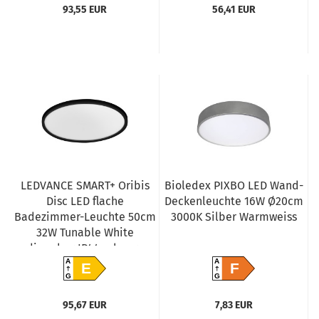
93,55 EUR
56,41 EUR
LEDVANCE SMART+ Oribis
Bioledex PIXBO LED Wand-
Disc LED flache
Deckenleuchte 16W Ø20cm
Badezimmer-Leuchte 50cm
3000K Silber Warmweiss
32W Tunable White
dimmbar IP44 schwarz
4058075573635
A
A
E
F
G
G
95,67 EUR
7,83 EUR