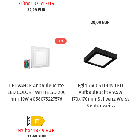
Früher 37,61 EUR
32,26 EUR
20,09 EUR
-36%
LEDVANCE Anbauleuchte
Eglo 75605 IDUN LED
LED COLOR +WHITE SQ 200
Aufbauleuchte 9,5W
mm 19W 4058075227576
170x170mm Schwarz Weiss
Neutralweiss
A
E
G
Früher 18,49 EUR
11,69 EUR