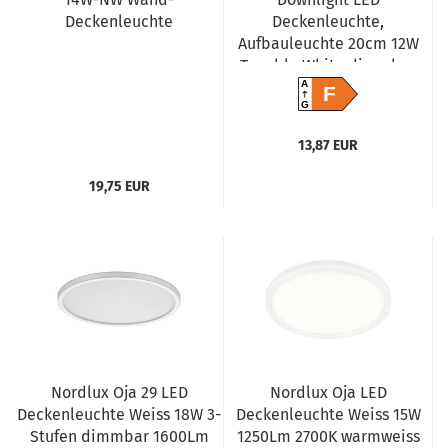
Deckenleuchte
Deckenleuchte,
Aufbauleuchte 20cm 12W
Tunable White dimmbar
4058075572911
A
F
G
13,87 EUR
19,75 EUR
Nordlux Oja 29 LED
Nordlux Oja LED
Deckenleuchte Weiss 18W 3-
Deckenleuchte Weiss 15W
Stufen dimmbar 1600Lm
1250Lm 2700K warmweiss