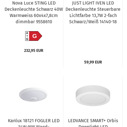
Nova Luce STING LED
JUST LIGHT IVEN LED
Deckenleuchte Schwarz 40W
Deckenleuchte Steuerbare
Warmweiss 60x4x7,8cm
Lichtfarbe 13,7W 2-fach
dimmbar 9558610
Schwarz/Weiß 14140-18
A
G
G
232,95 EUR
59,99 EUR
Kanlux 18121 FOGLER LED
LEDVANCE SMART+ Orbis
14W-NW Wand-
Downlight LED