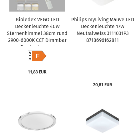
Bioledex VEGO LED
Philips myLiving Mauve LED
Deckenleuchte 40W
Deckenleuchte 17W
Sternenhimmel 38cm rund
Neutralweiss 3111031P3
2900-6000K CCT Dimmbar
8718696162811
Fernbedienung
A
F
G
11,83 EUR
20,81 EUR