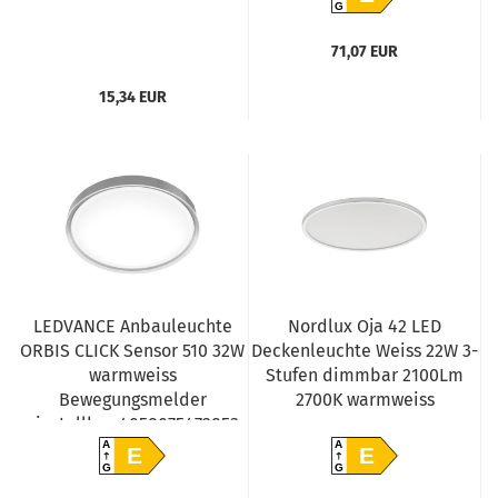
G
71,07 EUR
15,34 EUR
LEDVANCE Anbauleuchte
Nordlux Oja 42 LED
ORBIS CLICK Sensor 510 32W
Deckenleuchte Weiss 22W 3-
warmweiss
Stufen dimmbar 2100Lm
Bewegungsmelder
2700K warmweiss
einstellbar 4058075472853
A
A
E
E
G
G