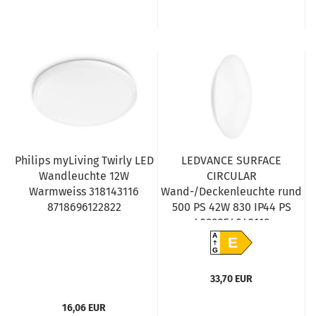
Philips myLiving Twirly LED
LEDVANCE SURFACE
Wandleuchte 12W
CIRCULAR
Warmweiss 318143116
Wand-/Deckenleuchte rund
8718696122822
500 PS 42W 830 IP44 PS
4099854042119
A
E
G
33,70 EUR
16,06 EUR