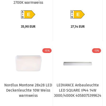
2700K warmweiss
A
A
E
E
G
G
35,90 EUR
27,14 EUR
-15%
-13%
Nordlux Montone 28x28 LED
LEDVANCE Anbauleuchte
Deckenleuchte 10W Weiss
LED SQUARE IP44 14W
warmweiss
3000/4000K 4058075399624