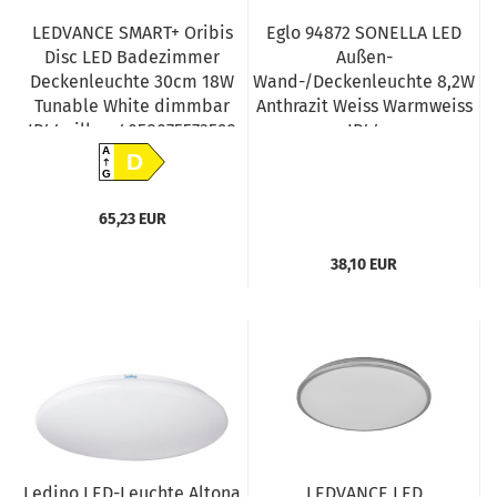
LEDVANCE SMART+ Oribis
Eglo 94872 SONELLA LED
Disc LED Badezimmer
Außen-
Deckenleuchte 30cm 18W
Wand-/Deckenleuchte 8,2W
Tunable White dimmbar
Anthrazit Weiss Warmweiss
IP44 silber 4058075573598
IP44
A
D
G
65,23 EUR
38,10 EUR
Ledino LED-Leuchte Altona
LEDVANCE LED