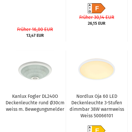
A
F
G
Früher 30,14 EUR
26,15 EUR
Früher 16,00 EUR
13,47 EUR
Kanlux Fogler DL240O
Nordlux Oja 60 LED
Deckenleuchte rund Ø30cm
Deckenleuchte 3-Stufen
weiss m. Bewegungsmelder
dimmbar 38W warmweiss
Weiss 50066101
A
E