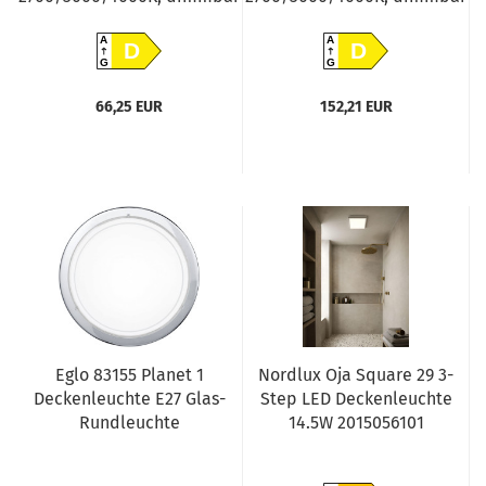
A
A
D
D
G
G
66,25 EUR
152,21 EUR
Eglo 83155 Planet 1
Nordlux Oja Square 29 3-
Deckenleuchte E27 Glas-
Step LED Deckenleuchte
Rundleuchte
14.5W 2015056101