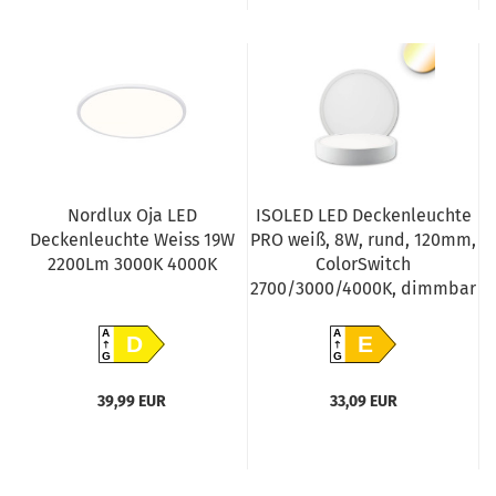
Nordlux Oja LED
ISOLED LED Deckenleuchte
Deckenleuchte Weiss 19W
PRO weiß, 8W, rund, 120mm,
2200Lm 3000K 4000K
ColorSwitch
2700/3000/4000K, dimmbar
A
A
D
E
G
G
39,99 EUR
33,09 EUR