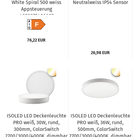
White Spiral 500 weiss
Neutralweiss IP54 Sensor
Appsteuerung
4058075486607
A
F
G
76,22 EUR
26,98 EUR
ISOLED LED Deckenleuchte
ISOLED LED Deckenleuchte
PRO weiß, 30W, rund,
PRO weiß, 36W, rund,
300mm, ColorSwitch
500mm, ColorSwitch
2700/3000/4000K, dimmbar
2700/3000/4000K, dimmbar