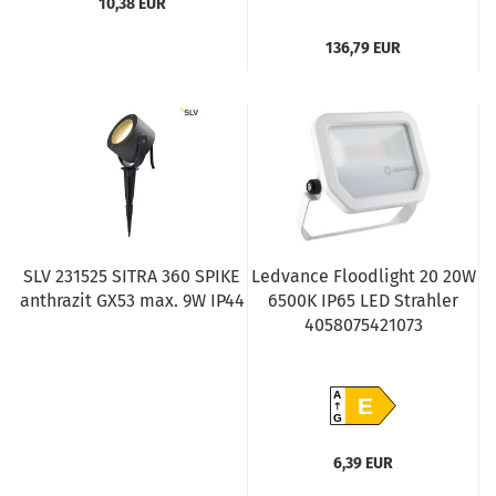
10,38 EUR
136,79 EUR
SLV 231525 SITRA 360 SPIKE
Ledvance Floodlight 20 20W
anthrazit GX53 max. 9W IP44
6500K IP65 LED Strahler
4058075421073
A
E
G
6,39 EUR