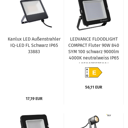
Kanlux LED Außenstrahler
LEDVANCE FLOODLIGHT
IQ-LED FL Schwarz IP65
COMPACT Fluter 90W 840
33883
SYM 100 schwarz 9000lm
4000K neutralweiss IP65
4058075575004
A
E
G
56,11 EUR
17,19 EUR