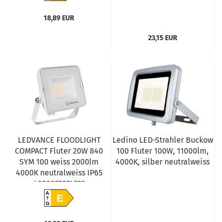
18,89 EUR
23,15 EUR
LEDVANCE FLOODLIGHT
Ledino LED-Strahler Buckow
COMPACT Fluter 20W 840
100 Fluter 100W, 11000lm,
SYM 100 weiss 2000lm
4000K, silber neutralweiss
4000K neutralweiss IP65
4058075574793
A
E
G