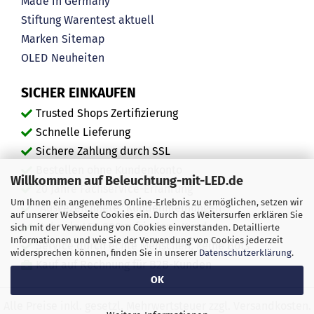
Made in Germany
Stiftung Warentest aktuell
Marken
Sitemap
OLED
Neuheiten
SICHER EINKAUFEN
Trusted Shops Zertifizierung
Schnelle Lieferung
Sichere Zahlung durch SSL
Bestellen ohne Kundenkonto
Willkommen auf Beleuchtung-mit-LED.de
20 Jahre Fachservice-Erfahrung
Um Ihnen ein angenehmes Online-Erlebnis zu ermöglichen, setzen wir
"Ausgezeichnete" Kundenmeinungen
auf unserer Webseite Cookies ein. Durch das Weitersurfen erklären Sie
Mehr als 450.000 zufriedene Kunden
sich mit der Verwendung von Cookies einverstanden. Detaillierte
Informationen und wie Sie der Verwendung von Cookies jederzeit
Service durch echte Menschen, keine Bots
widersprechen können, finden Sie in unserer
Datenschutzerklärung
.
Kauf auf Rechnung für B2B-Kunden
OK
Alle Preise inkl. gesetzl. Mehrwertsteuer zzgl. Versandkosten.