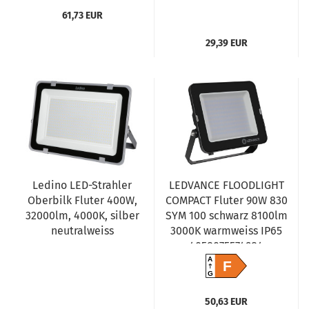
61,73 EUR
29,39 EUR
Ledino LED-Strahler
LEDVANCE FLOODLIGHT
Oberbilk Fluter 400W,
COMPACT Fluter 90W 830
32000lm, 4000K, silber
SYM 100 schwarz 8100lm
neutralweiss
3000K warmweiss IP65
4058075574984
A
F
G
50,63 EUR