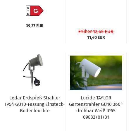
A
G
G
39,37 EUR
Früher 12,65 EUR
11,40 EUR
Ledar Erdspieß-Strahler
Lucide TAYLOR
IP54 GU10-Fassung Einsteck-
Gartenstrahler GU10 360°
Bodenleuchte
drehbar Weiß IP65
09832/01/31