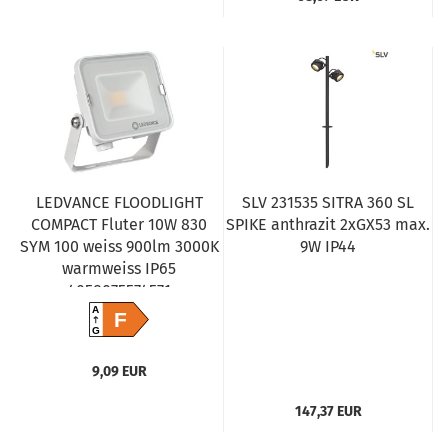
LEDVANCE FLOODLIGHT
SLV 231535 SITRA 360 SL
COMPACT Fluter 10W 830
SPIKE anthrazit 2xGX53 max.
SYM 100 weiss 900lm 3000K
9W IP44
warmweiss IP65
4058075574571
A
F
G
9,09 EUR
147,37 EUR