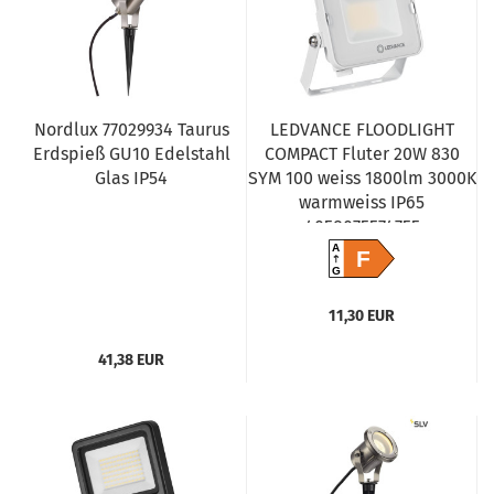
Nordlux 77029934 Taurus
LEDVANCE FLOODLIGHT
Erdspieß GU10 Edelstahl
COMPACT Fluter 20W 830
Glas IP54
SYM 100 weiss 1800lm 3000K
warmweiss IP65
4058075574755
A
F
G
11,30 EUR
41,38 EUR