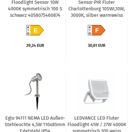
Floodlight Sensor 10W
Sensor PIR Fluter
4000K symmetrisch 100 S
Charlottenburg 10SWI,10W,
schwarz 4058075460874
3000K, silber warmweiss
A
A
E
F
G
G
29,24 EUR
30,61 EUR
Eglo 94111 NEMA LED Außen-
LEDVANCE LED Fluter
Stehleuchte 4,5W 110x85mm
Floodlight 41W / 27W 4000K
Edelstahl IP54
symmetrisch 100 weiss