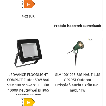
A
F
G
4,02 EUR
Produkt ist derzeit ausverkauft
LEDVANCE FLOODLIGHT
SLV 1001965 BIG NAUTILUS
COMPACT Fluter 50W 840
QPAR51 Outdoor
SYM 100 schwarz 5000lm
Erdspießleuchte grün IP65
4000K neutralweiss IP65
max. 11W
4058075574892
A
E
G