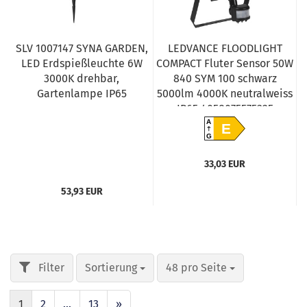
SLV 1007147 SYNA GARDEN,
LEDVANCE FLOODLIGHT
LED Erdspießleuchte 6W
COMPACT Fluter Sensor 50W
3000K drehbar,
840 SYM 100 schwarz
Gartenlampe IP65
5000lm 4000K neutralweiss
IP65 4058075575325
A
E
G
33,03 EUR
53,93 EUR
Sortierung
48 pro Seite
1
2
...
13
»