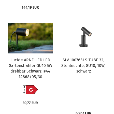
144,19 EUR
Lucide ARNE-LED LED
SLV 1007651 S-TUBE 32,
Gartenstrahler GU10 5W
Stehleuchte, GU10, 10W,
drehbar Schwarz IP44
schwarz
14868/05/30
A
G
G
30,77 EUR
68,67 EUR