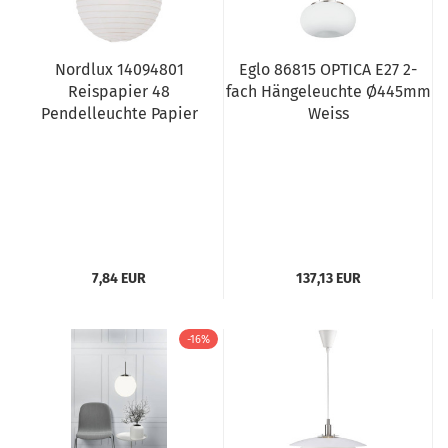
Nordlux 14094801
Eglo 86815 OPTICA E27 2-
Reispapier 48
fach Hängeleuchte Ø445mm
Pendelleuchte Papier
Weiss
7,84 EUR
137,13 EUR
-16%