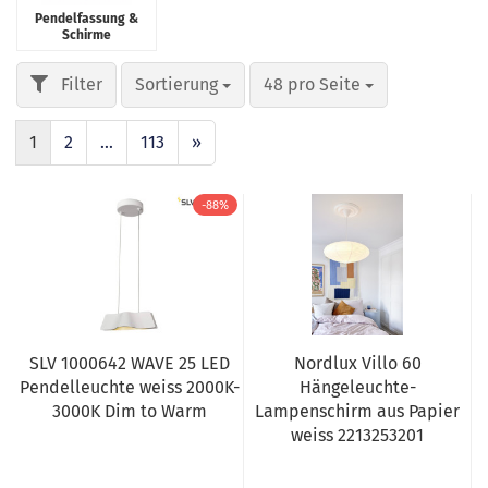
Pendelfassung &
Schirme
Sortierung
48 pro Seite
1
2
...
113
»
-88%
SLV 1000642 WAVE 25 LED
Nordlux Villo 60
Pendelleuchte weiss 2000K-
Hängeleuchte-
3000K Dim to Warm
Lampenschirm aus Papier
weiss 2213253201