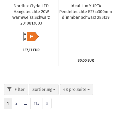
Nordlux Clyde LED
Ideal Lux YURTA
Hängeleuchte 20W
Pendelleuchte E27 ⌀300mm
Warmweiss Schwarz
dimmbar Schwarz 285139
2010813003
A
F
G
137,17 EUR
80,00 EUR
Sortierung
48 pro Seite
1
2
...
113
»