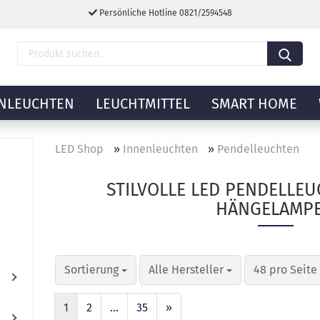
Persönliche Hotline 0821/2594548
NLEUCHTEN
LEUCHTMITTEL
SMART HOME
LED Shop
»
Innenleuchten
»
Pendelleuchten
STILVOLLE LED PENDELLE
HÄNGELAMP
Sortierung
Alle Hersteller
48 pro Seite
1
2
...
35
»