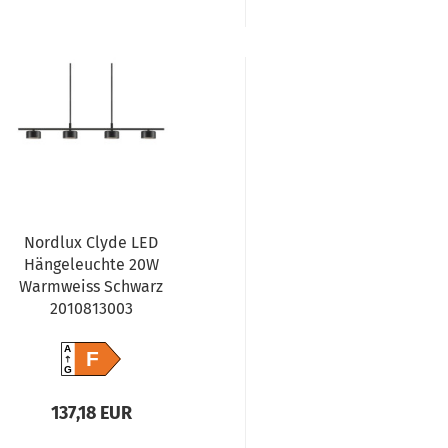
Nordlux Clyde LED
Hängeleuchte 20W
Warmweiss Schwarz
2010813003
A
F
G
137,18 EUR