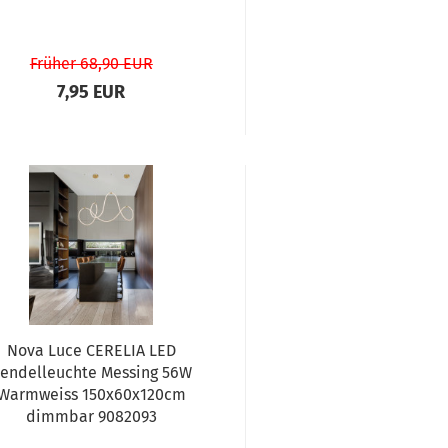
Früher 68,90 EUR
7,95 EUR
Nova Luce CERELIA LED
endelleuchte Messing 56W
Warmweiss 150x60x120cm
dimmbar 9082093