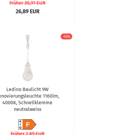
Früher 30,91 EUR
26,89 EUR
-16%
Ledino Baulicht 9W
enovierungsleuchte 1160lm,
4000K, Schnellklemme
neutralweiss
A
F
G
Früher 2,89 EUR