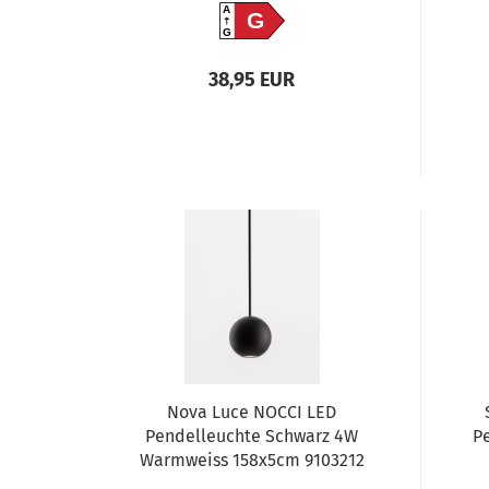
A
G
G
38,95 EUR
Nova Luce NOCCI LED
Pendelleuchte Schwarz 4W
P
Warmweiss 158x5cm 9103212