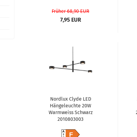
Früher 68,90 EUR
7,95 EUR
Nordlux Clyde LED
Hängeleuchte 20W
Warmweiss Schwarz
2010803003
A
F