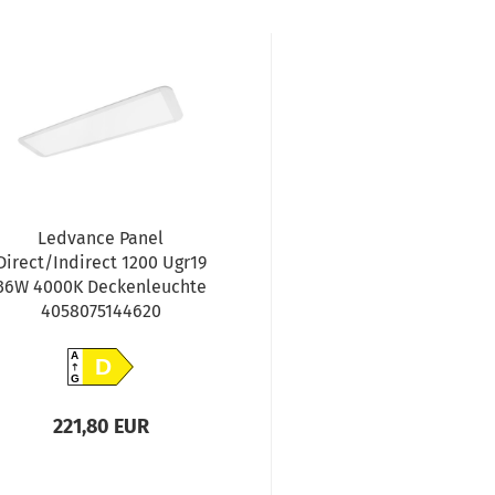
Ledvance Panel
Direct/Indirect 1200 Ugr19
36W 4000K Deckenleuchte
4058075144620
A
D
G
221,80 EUR