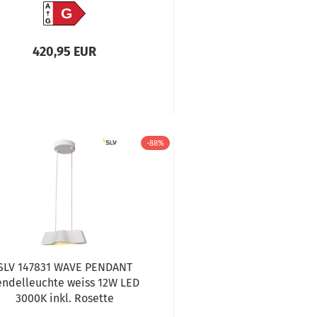
A
G
G
420,95 EUR
-88%
SLV 147831 WAVE PENDANT
endelleuchte weiss 12W LED
3000K inkl. Rosette