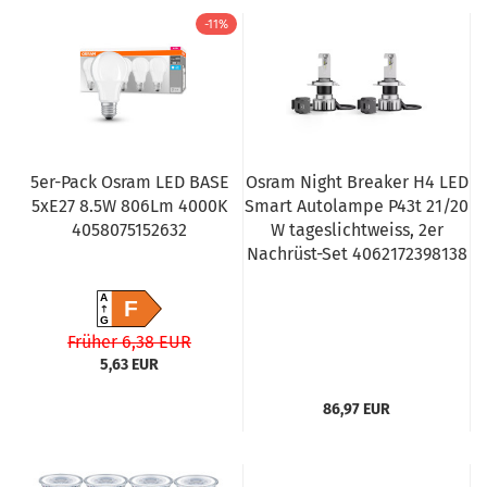
-11%
5er-Pack Osram LED BASE
Osram Night Breaker H4 LED
5xE27 8.5W 806Lm 4000K
Smart Autolampe P43t 21/20
4058075152632
W tageslichtweiss, 2er
Nachrüst-Set 4062172398138
A
F
G
Früher 6,38 EUR
5,63 EUR
86,97 EUR