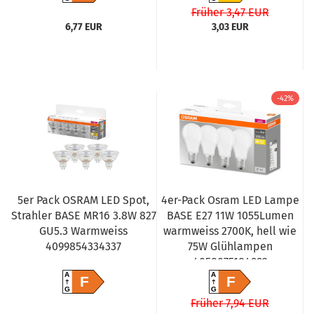
Früher 3,47 EUR
6,77 EUR
3,03 EUR
-42%
5er Pack OSRAM LED Spot,
4er-Pack Osram LED Lampe
Strahler BASE MR16 3.8W 827
BASE E27 11W 1055Lumen
GU5.3 Warmweiss
warmweiss 2700K, hell wie
4099854334337
75W Glühlampen
4058075184992
A
A
F
F
G
G
Früher 7,94 EUR