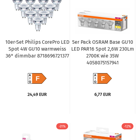
10er-Set Philips CorePro LED
5er Pack OSRAM Base GU10
Spot 4W GU10 warmweiss
LED PAR16 Spot 2,6W 230Lm
36° dimmbar 8718696721377
2700K wie 35W
4058075157941
A
A
F
F
G
G
24,49 EUR
6,77 EUR
-31%
-12%