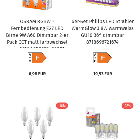
OSRAM RGBW +
6er-Set Philips LED Strahler
Fernbedienung E27 LED
WarmGlow 3.8W warmweiss
Birne 9W A60 Dimmbar 2-er
GU10 36° dimmbar
Pack CCT matt farbwechsel
8718696721674
wie 60W 4058075430891
A
A
F
F
G
G
6,98 EUR
19,53 EUR
-16%
-37%