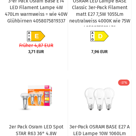
3-er Pack Osram Base E14
OSRAM LED Lampe BASE
LED Filament Lampe 4W
Classic 3er-Pack Filament
470Lm warmweiss = wie 40W
matt E27 7,5W 1055Lm
Glühbirnen 4058075819337
neutralweiss 4000K wie 75W
4058075592476
A
A
E
D
G
G
Früher 4,87 EUR
3,71 EUR
7,96 EUR
-37%
2er Pack Osram LED Spot
3er-Pack OSRAM BASE E27 A
STAR R63 36° 4.8W
LED Lampe 10W 1060Lm