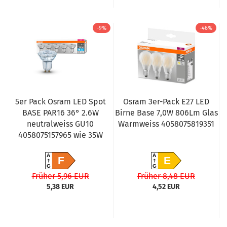
-9%
-46%
5er Pack Osram LED Spot
Osram 3er-Pack E27 LED
BASE PAR16 36° 2.6W
Birne Base 7,0W 806Lm Glas
neutralweiss GU10
Warmweiss 4058075819351
4058075157965 wie 35W
A
A
F
E
G
G
Früher 5,96 EUR
Früher 8,48 EUR
5,38 EUR
4,52 EUR