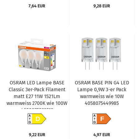
7,64 EUR
9,28 EUR
OSRAM LED Lampe BASE
OSRAM BASE PIN G4 LED
Classic 3er-Pack Filament
Lampe 0,9W 3-er Pack
matt E27 11W 1521Lm
warmweiss wie 10W
warmweiss 2700K wie 100W
4058075449985
4058075592513
A
A
D
F
G
G
9,22 EUR
4,97 EUR