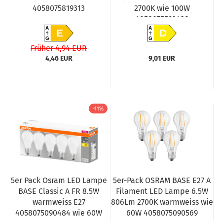
4058075819313
2700K wie 100W
4058075592438
A
A
E
D
G
G
Früher 4,94 EUR
4,46 EUR
9,01 EUR
-11%
5er Pack Osram LED Lampe
5er-Pack OSRAM BASE E27 A
BASE Classic A FR 8.5W
Filament LED Lampe 6.5W
warmweiss E27
806Lm 2700K warmweiss wie
4058075090484 wie 60W
60W 4058075090569