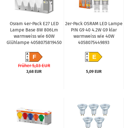
Osram 4er-Pack E27 LED
2er-Pack OSRAM LED Lampe
Lampe Base 8W 806Lm
PIN G9 40 4.2W G9 klar
warmweiss wie 60W
warmweiss wie 40W
Glühlampe 4058075819450
4058075449893
A
A
F
E
G
G
Früher 5,03 EUR
3,68 EUR
5,09 EUR