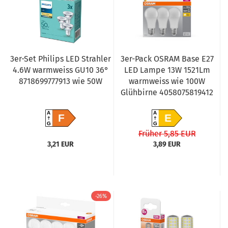
3er-Set Philips LED Strahler
3er-Pack OSRAM Base E27
4.6W warmweiss GU10 36°
LED Lampe 13W 1521Lm
8718699777913 wie 50W
warmweiss wie 100W
Glühbirne 4058075819412
A
A
F
E
G
G
Früher 5,85 EUR
3,21 EUR
3,89 EUR
-26%