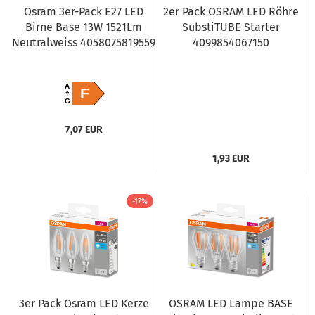
Osram 3er-Pack E27 LED
2er Pack OSRAM LED Röhre
Birne Base 13W 1521Lm
SubstiTUBE Starter
Neutralweiss 4058075819559
4099854067150
A
F
G
7,07 EUR
1,93 EUR
-17%
3er Pack Osram LED Kerze
OSRAM LED Lampe BASE