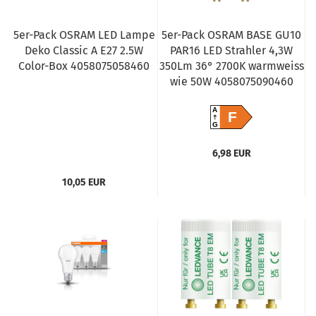
5er-Pack OSRAM LED Lampe
5er-Pack OSRAM BASE GU10
Deko Classic A E27 2.5W
PAR16 LED Strahler 4,3W
Color-Box 4058075058460
350Lm 36° 2700K warmweiss
wie 50W 4058075090460
A
F
G
6,98 EUR
10,05 EUR