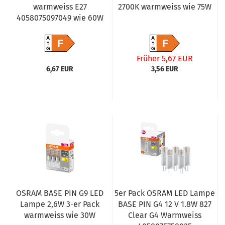
warmweiss E27
2700K warmweiss wie 75W
4058075097049 wie 60W
A
A
F
F
G
G
Früher 5,67 EUR
6,67 EUR
3,56 EUR
OSRAM BASE PIN G9 LED
5er Pack OSRAM LED Lampe
Lampe 2,6W 3-er Pack
BASE PIN G4 12 V 1.8W 827
warmweiss wie 30W
Clear G4 Warmweiss