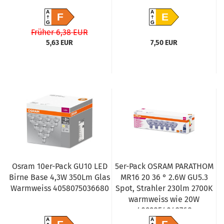
A
A
F
E
G
G
Früher 6,38 EUR
5,63 EUR
7,50 EUR
Osram 10er-Pack GU10 LED
5er-Pack OSRAM PARATHOM
Birne Base 4,3W 350Lm Glas
MR16 20 36 ° 2.6W GU5.3
Warmweiss 4058075036680
Spot, Strahler 230lm 2700K
warmweiss wie 20W
4099854042768
A
A