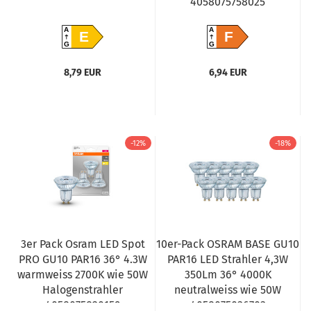
4058075758025
A
A
E
F
G
G
8,79 EUR
6,94 EUR
-12%
-18%
3er Pack Osram LED Spot
10er-Pack OSRAM BASE GU10
PRO GU10 PAR16 36° 4.3W
PAR16 LED Strahler 4,3W
warmweiss 2700K wie 50W
350Lm 36° 4000K
Halogenstrahler
neutralweiss wie 50W
4058075820159
4058075036703