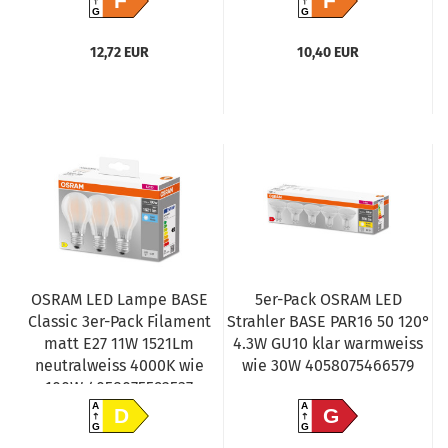
F
F
G
G
12,72 EUR
10,40 EUR
OSRAM LED Lampe BASE
5er-Pack OSRAM LED
Classic 3er-Pack Filament
Strahler BASE PAR16 50 120°
matt E27 11W 1521Lm
4.3W GU10 klar warmweiss
neutralweiss 4000K wie
wie 30W 4058075466579
100W 4058075592537
A
A
D
G
G
G