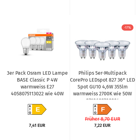
-17%
3er Pack Osram LED Lampe
Philips 5er-Multipack
BASE Classic P 4W
CorePro LEDspot 827 36° LED
warmweiss E27
Spot GU10 4,6W 355lm
4058075113022 wie 40W
warmweiss 2700K wie 50W
8718699700294
A
A
E
F
G
G
Früher 8,70 EUR
7,41 EUR
7,22 EUR