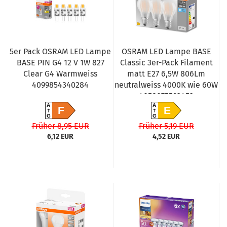
5er Pack OSRAM LED Lampe
OSRAM LED Lampe BASE
BASE PIN G4 12 V 1W 827
Classic 3er-Pack Filament
Clear G4 Warmweiss
matt E27 6,5W 806Lm
4099854340284
neutralweiss 4000K wie 60W
4058075592452
A
A
F
E
G
G
Früher 8,95 EUR
Früher 5,19 EUR
6,12 EUR
4,52 EUR