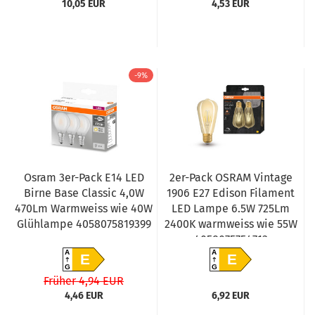
10,05 EUR
4,53 EUR
-9%
Osram 3er-Pack E14 LED
2er-Pack OSRAM Vintage
Birne Base Classic 4,0W
1906 E27 Edison Filament
470Lm Warmweiss wie 40W
LED Lampe 6.5W 725Lm
Glühlampe 4058075819399
2400K warmweiss wie 55W
4058075754713
A
A
E
E
G
G
Früher 4,94 EUR
4,46 EUR
6,92 EUR