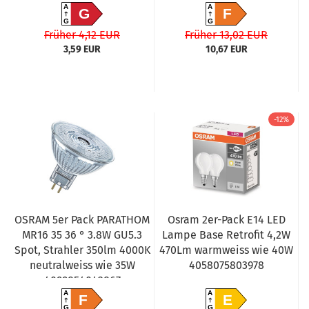
A
A
G
F
G
G
Früher 4,12 EUR
Früher 13,02 EUR
3,59 EUR
10,67 EUR
-12%
OSRAM 5er Pack PARATHOM
Osram 2er-Pack E14 LED
MR16 35 36 ° 3.8W GU5.3
Lampe Base Retrofit 4,2W
Spot, Strahler 350lm 4000K
470Lm warmweiss wie 40W
neutralweiss wie 35W
4058075803978
4099854042867
A
A
F
E
G
G