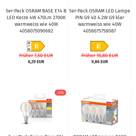
5er-Pack OSRAM BASE E14 B
5er-Pack OSRAM LED Lampe
LED Kerze 4W 470Lm 2700K
PIN G9 40 4.2W G9 klar
warmweiss wie 40W
warmweiss wie 40W
4058075090682
4058075758087
A
E
E
G
Früher 7,50 EUR
Früher 15,80 EUR
6,29 EUR
9,86 EUR
-23%