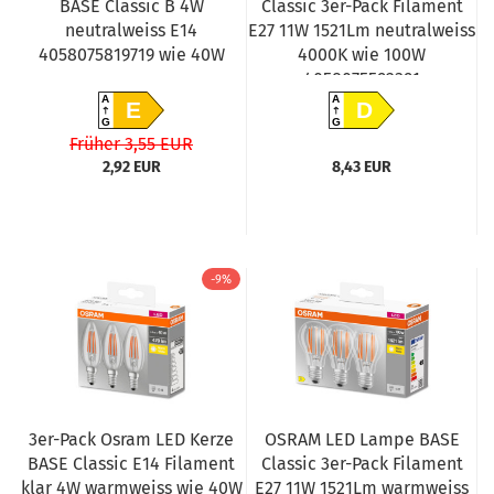
BASE Classic B 4W
Classic 3er-Pack Filament
neutralweiss E14
E27 11W 1521Lm neutralweiss
4058075819719 wie 40W
4000K wie 100W
4058075592391
A
A
E
D
G
G
Früher 3,55 EUR
2,92 EUR
8,43 EUR
-9%
3er-Pack Osram LED Kerze
OSRAM LED Lampe BASE
BASE Classic E14 Filament
Classic 3er-Pack Filament
klar 4W warmweiss wie 40W
E27 11W 1521Lm warmweiss