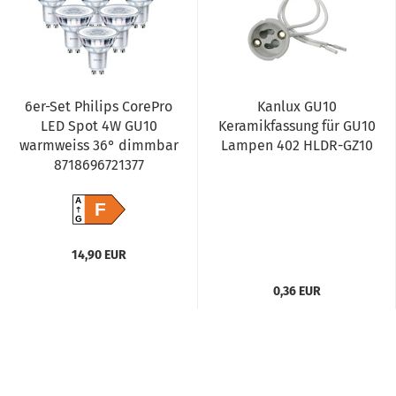
6er-Set Philips CorePro
Kanlux GU10
LED Spot 4W GU10
Keramikfassung für GU10
warmweiss 36° dimmbar
Lampen 402 HLDR-GZ10
8718696721377
A
F
G
14,90 EUR
0,36 EUR