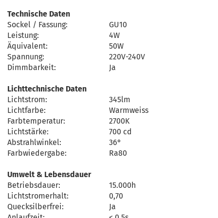
Technische Daten
Sockel / Fassung:
GU10
Leistung:
4W
Äquivalent:
50W
Spannung:
220V-240V
Dimmbarkeit:
Ja
Lichttechnische Daten
Lichtstrom:
345lm
Lichtfarbe:
Warmweiss
Farbtemperatur:
2700K
Lichtstärke:
700 cd
Abstrahlwinkel:
36°
Farbwiedergabe:
Ra80
Umwelt & Lebensdauer
Betriebsdauer:
15.000h
Lichtstromerhalt:
0,70
Quecksilberfrei:
Ja
Anlaufzeit:
< 0,5s