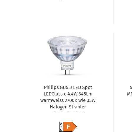
Philips GU5.3 LED Spot
LEDClassic 4.4W 345Lm
MR
warmweiss 2700K wie 35W
Halogen-Strahler
8719514307629
A
F
G