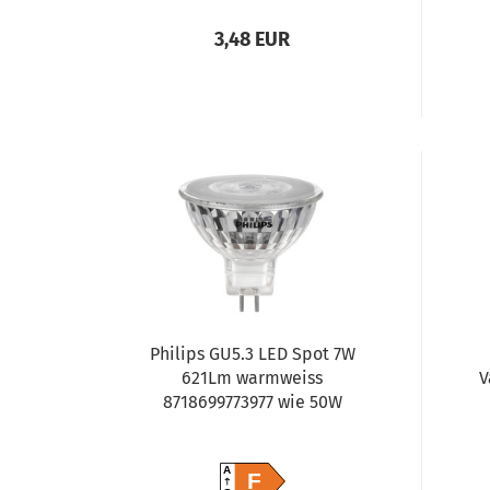
3,48 EUR
Philips GU5.3 LED Spot 7W
621Lm warmweiss
V
8718699773977 wie 50W
A
F