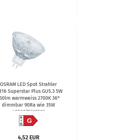
OSRAM LED Spot Strahler
16 Superstar Plus GU5.3 5W
50lm warmweiss 2700K 36°
dimmbar 90Ra wie 35W
4058075613201
A
G
G
4,52 EUR