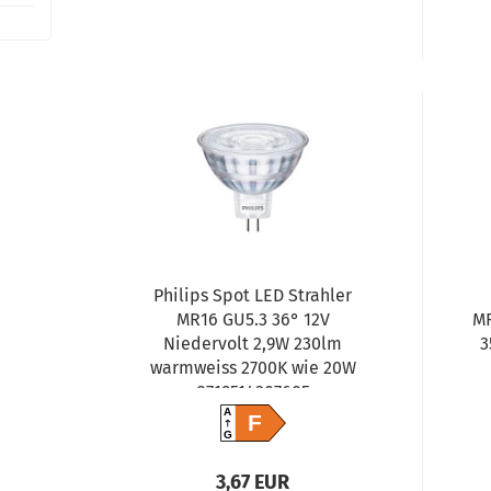
Philips Spot LED Strahler
MR16 GU5.3 36° 12V
MR
Niedervolt 2,9W 230lm
3
warmweiss 2700K wie 20W
8719514307605
A
F
G
3,67 EUR