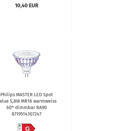
10,40 EUR
Philips MASTER LED Spot
alue 5,8W MR16 warmweiss
60° dimmbar RA90
8719514307247
A
G