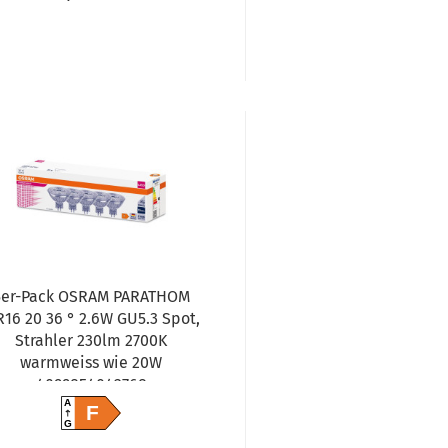
5er-Pack OSRAM PARATHOM
16 20 36 ° 2.6W GU5.3 Spot,
Strahler 230lm 2700K
warmweiss wie 20W
4099854042768
A
F
G