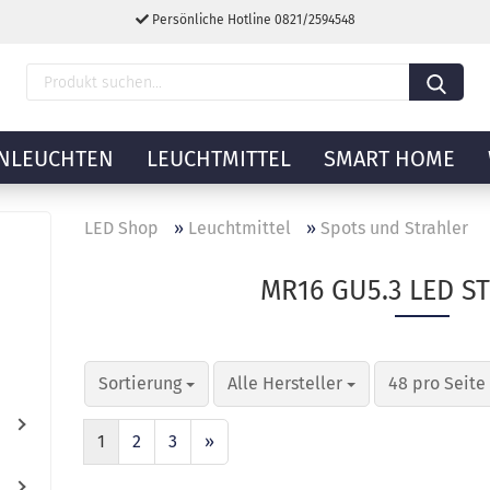
Persönliche Hotline 0821/2594548
NLEUCHTEN
LEUCHTMITTEL
SMART HOME
LED Shop
»
Leuchtmittel
»
Spots und Strahler
MR16 GU5.3 LED S
Sortierung
Alle Hersteller
48 pro Seite
1
2
3
»