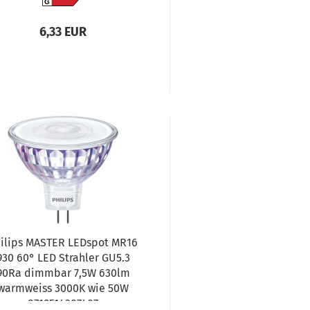
G
6,33 EUR
ilips MASTER LEDspot MR16
930 60° LED Strahler GU5.3
90Ra dimmbar 7,5W 630lm
warmweiss 3000K wie 50W
8719514307407