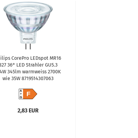
ilips CorePro LEDspot MR16
827 36° LED Strahler GU5.3
,4W 345lm warmweiss 2700K
wie 35W 8719514307063
A
F
G
2,83 EUR