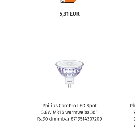
G
5,31 EUR
Philips CorePro LED Spot
Ph
5.8W MR16 warmweiss 36°
Ra90 dimmbar 8719514307209