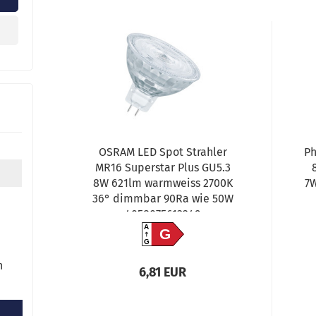
OSRAM LED Spot Strahler
Ph
MR16 Superstar Plus GU5.3
8W 621lm warmweiss 2700K
7
36° dimmbar 90Ra wie 50W
4058075613249
A
G
G
n
6,81 EUR