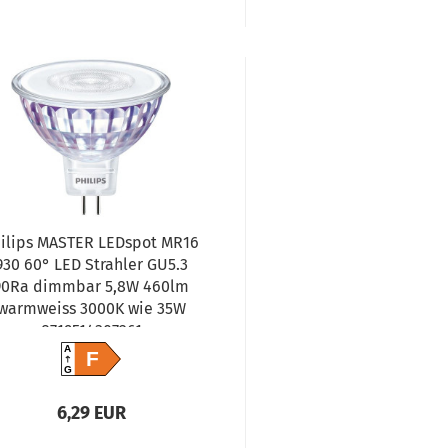
ilips MASTER LEDspot MR16
930 60° LED Strahler GU5.3
90Ra dimmbar 5,8W 460lm
warmweiss 3000K wie 35W
8719514307261
A
F
G
6,29 EUR