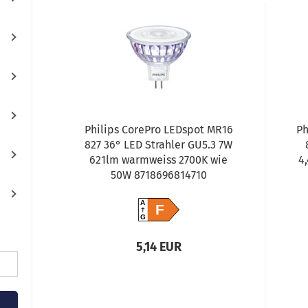
Philips CorePro LEDspot MR16
Ph
827 36° LED Strahler GU5.3 7W
621lm warmweiss 2700K wie
4
50W 8718696814710
A
F
G
5,14 EUR