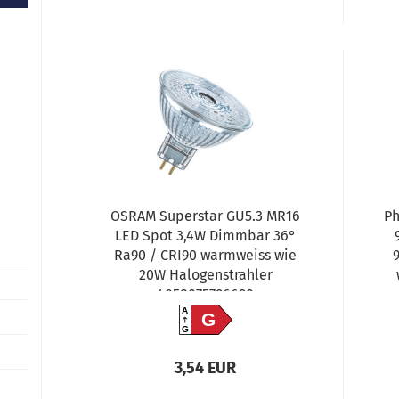
OSRAM Superstar GU5.3 MR16
Ph
LED Spot 3,4W Dimmbar 36°
Ra90 / CRI90 warmweiss wie
20W Halogenstrahler
4058075796690
A
G
G
3,54 EUR