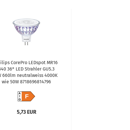
ilips CorePro LEDspot MR16
840 36° LED Strahler GU5.3
W 660lm neutralweiss 4000K
wie 50W 8718696814796
A
F
G
5,73 EUR