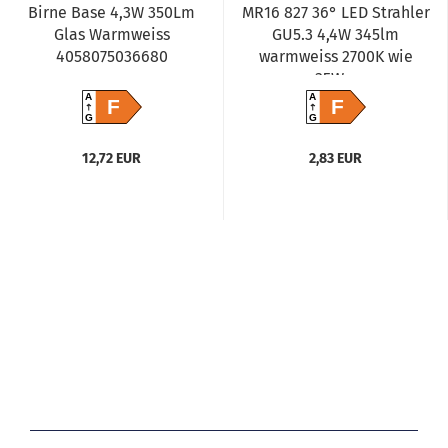
Birne Base 4,3W 350Lm
MR16 827 36° LED Strahler
Glas Warmweiss
GU5.3 4,4W 345lm
4058075036680
warmweiss 2700K wie
35W...
A
A
F
F
G
G
12,72 EUR
2,83 EUR