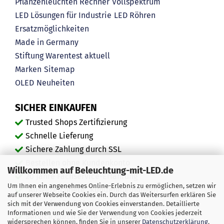
Pflanzenleuchten Rechner
Vollspektrum
LED Lösungen für Industrie
LED Röhren
Ersatzmöglichkeiten
Made in Germany
Stiftung Warentest aktuell
Marken
Sitemap
OLED
Neuheiten
SICHER EINKAUFEN
Trusted Shops Zertifizierung
Schnelle Lieferung
Sichere Zahlung durch SSL
Bestellen ohne Kundenkonto
Willkommen auf Beleuchtung-mit-LED.de
20 Jahre Fachservice-Erfahrung
Um Ihnen ein angenehmes Online-Erlebnis zu ermöglichen, setzen wir
"Ausgezeichnete" Kundenmeinungen
auf unserer Webseite Cookies ein. Durch das Weitersurfen erklären Sie
Mehr als 450.000 zufriedene Kunden
sich mit der Verwendung von Cookies einverstanden. Detaillierte
Informationen und wie Sie der Verwendung von Cookies jederzeit
Service durch echte Menschen, keine Bots
widersprechen können, finden Sie in unserer
Datenschutzerklärung
.