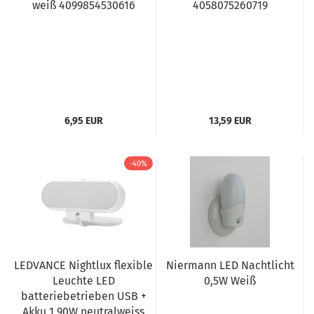
weiß 4099854530616
4058075260719
6,95 EUR
13,59 EUR
-40%
LEDVANCE Nightlux flexible
Niermann LED Nachtlicht
Leuchte LED
0,5W Weiß
batteriebetrieben USB +
Akku 1,90W neutralweiss