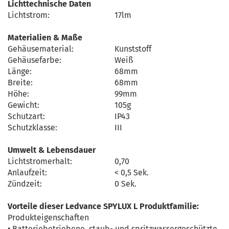
Lichttechnische Daten
Lichtstrom:
17lm
Materialien & Maße
Gehäusematerial:
Kunststoff
Gehäusefarbe:
Weiß
Länge:
68mm
Breite:
68mm
Höhe:
99mm
Gewicht:
105g
Schutzart:
IP43
Schutzklasse:
III
Umwelt & Lebensdauer
Lichtstromerhalt:
0,70
Anlaufzeit:
< 0,5 Sek.
Zündzeit:
0 Sek.
Vorteile dieser Ledvance SPYLUX L Produktfamilie:
Produkteigenschaften
• Batteriebetriebene, staub- und spritzwassergeschützte