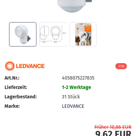
-11%
Art.Nr.:
4058075227835
Lieferzeit:
1-2 Werktage
Lagerbestand:
31
Stück
Marke:
LEDVANCE
Früher 10,86 EUR
9,62 EUR