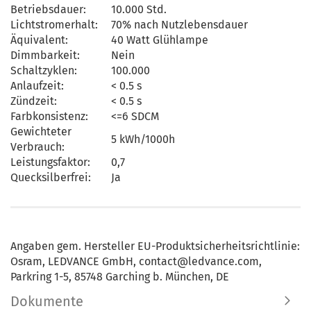
Betriebsdauer:
10.000 Std.
Lichtstromerhalt:
70% nach Nutzlebensdauer
Äquivalent:
40 Watt Glühlampe
Dimmbarkeit:
Nein
Schaltzyklen:
100.000
Anlaufzeit:
< 0.5 s
Zündzeit:
< 0.5 s
Farbkonsistenz:
<=6 SDCM
Gewichteter
5 kWh/1000h
Verbrauch:
Leistungsfaktor:
0,7
Quecksilberfrei:
Ja
Angaben gem. Hersteller EU-Produktsicherheitsrichtlinie:
Osram, LEDVANCE GmbH, contact@ledvance.com,
Parkring 1-5, 85748 Garching b. München, DE
Dokumente