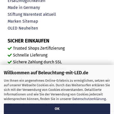
Ersatzmöglichkeiten
Made in Germany
Stiftung Warentest aktuell
Marken
Sitemap
OLED
Neuheiten
SICHER EINKAUFEN
Trusted Shops Zertifizierung
Schnelle Lieferung
Sichere Zahlung durch SSL
Bestellen ohne Kundenkonto
Willkommen auf Beleuchtung-mit-LED.de
20 Jahre Fachservice-Erfahrung
Um Ihnen ein angenehmes Online-Erlebnis zu ermöglichen, setzen wir
"Ausgezeichnete" Kundenmeinungen
auf unserer Webseite Cookies ein. Durch das Weitersurfen erklären Sie
Mehr als 450.000 zufriedene Kunden
sich mit der Verwendung von Cookies einverstanden. Detaillierte
Informationen und wie Sie der Verwendung von Cookies jederzeit
Service durch echte Menschen, keine Bots
widersprechen können, finden Sie in unserer
Datenschutzerklärung
.
Kauf auf Rechnung für B2B-Kunden
OK