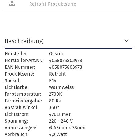
Retrofit Produktserie
Beschreibung
Hersteller
Osram
Hersteller-Art.Nr.:
4058075803978
EAN Nummer:
4058075803978
Produktserie:
Retrofit
Sockel:
E14
Lichtfarbe:
Warmweiss
Farbtemperatur:
2700K
Farbwiedergabe:
80 Ra
Abstrahlwinkel:
360°
Lichtstrom:
470Lumen
Spannung:
220 - 240 V
Abmessungen:
Ø 45mm x 78mm
Verbrauch:
4,2 Watt