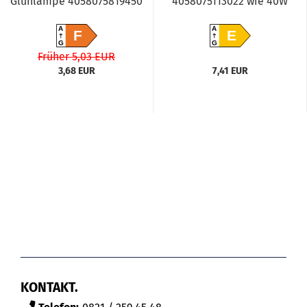
Glühlampe 4058075819450
4058075113022 wie 40W
A
A
F
E
G
G
Früher 5,03 EUR
3,68 EUR
7,41 EUR
KONTAKT.