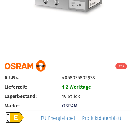
-12%
Art.Nr.:
4058075803978
Lieferzeit:
1-2 Werktage
Lagerbestand:
19
Stück
Marke:
OSRAM
A
E
EU-Energielabel
Produktdatenblatt
G