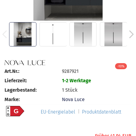
-10%
Art.Nr.:
9287921
Lieferzeit:
1-2 Werktage
Lagerbestand:
1
Stück
Marke:
Nova Luce
A
G
EU-Energielabel
Produktdatenblatt
G
Früher 41,94 EUR