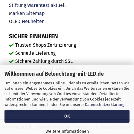
Stiftung Warentest aktuell
Marken
Sitemap
OLED
Neuheiten
SICHER EINKAUFEN
Trusted Shops Zertifizierung
Schnelle Lieferung
Sichere Zahlung durch SSL
Bestellen ohne Kundenkonto
Willkommen auf Beleuchtung-mit-LED.de
20 Jahre Fachservice-Erfahrung
Um Ihnen ein angenehmes Online-Erlebnis zu ermöglichen, setzen wir
"Ausgezeichnete" Kundenmeinungen
auf unserer Webseite Cookies ein. Durch das Weitersurfen erklären Sie
Mehr als 450.000 zufriedene Kunden
sich mit der Verwendung von Cookies einverstanden. Detaillierte
Informationen und wie Sie der Verwendung von Cookies jederzeit
Service durch echte Menschen, keine Bots
widersprechen können, finden Sie in unserer
Datenschutzerklärung
.
Kauf auf Rechnung für B2B-Kunden
OK
Alle Preise inkl. gesetzl. Mehrwertsteuer zzgl. Versandkosten.
Weitere Informationen
| © DEL-KO GmbH 2026