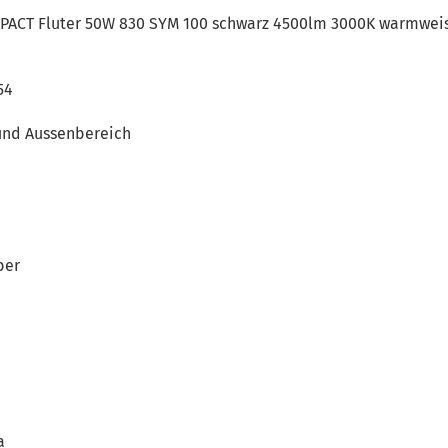
ACT Fluter 50W 830 SYM 100 schwarz 4500lm 3000K warmweis
54
4
und Aussenbereich
ber
a