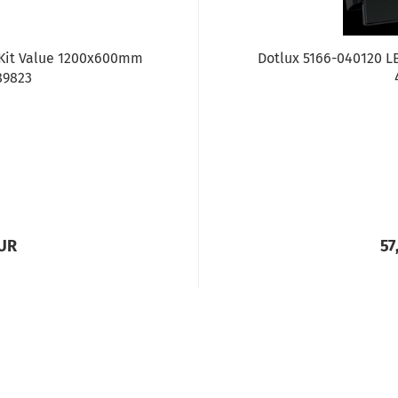
Kit Value 1200x600mm
Dotlux 5166-040120 L
89823
EUR
57