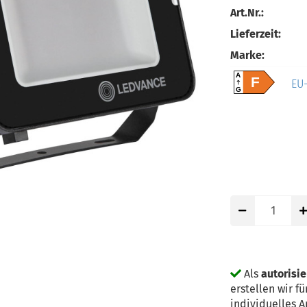
Art.Nr.:
Lieferzeit:
Marke:
A
F
EU-
G
Als
autorisi
erstellen wir 
individuelles 