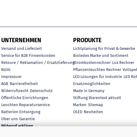
UNTERNEHMEN
PRODUKTE
Versand und Lieferzeit
Lichtplanung für Privat & Gewerbe
Service für B2B Firmenkunden
Bioledex Marke und Sortiment
Retoure / Reklamation / Ersatzlieferung
Stromkostenrechner
Lux Rechner
BLOG
Pflanzenleuchten Rechner
Vollspe
Impressum
LED Lösungen für Industrie
LED Rö
AGB
Barrierefreiheit
Ersatzmöglichkeiten
Widerrufsrecht
Datenschutz
Made in Germany
Öffentliche Einrichtungen
Stiftung Warentest aktuell
Leuchten Reparaturservice
Marken
Sitemap
Batterien Entsorgung
OLED
Neuheiten
Über uns
Garantie
Widerruf erklären