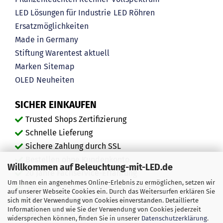
LED Lösungen für Industrie
LED Röhren
Ersatzmöglichkeiten
Made in Germany
Stiftung Warentest aktuell
Marken
Sitemap
OLED
Neuheiten
SICHER EINKAUFEN
Trusted Shops Zertifizierung
Schnelle Lieferung
Sichere Zahlung durch SSL
Bestellen ohne Kundenkonto
Willkommen auf Beleuchtung-mit-LED.de
20 Jahre Fachservice-Erfahrung
Um Ihnen ein angenehmes Online-Erlebnis zu ermöglichen, setzen wir
"Ausgezeichnete" Kundenmeinungen
auf unserer Webseite Cookies ein. Durch das Weitersurfen erklären Sie
Mehr als 450.000 zufriedene Kunden
sich mit der Verwendung von Cookies einverstanden. Detaillierte
Informationen und wie Sie der Verwendung von Cookies jederzeit
Service durch echte Menschen, keine Bots
widersprechen können, finden Sie in unserer
Datenschutzerklärung
.