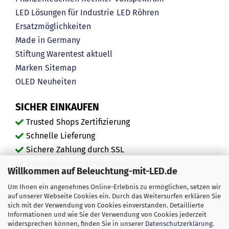
LED Lösungen für Industrie
LED Röhren
Ersatzmöglichkeiten
Made in Germany
Stiftung Warentest aktuell
Marken
Sitemap
OLED
Neuheiten
SICHER EINKAUFEN
Trusted Shops Zertifizierung
Schnelle Lieferung
Sichere Zahlung durch SSL
Bestellen ohne Kundenkonto
Willkommen auf Beleuchtung-mit-LED.de
20 Jahre Fachservice-Erfahrung
Um Ihnen ein angenehmes Online-Erlebnis zu ermöglichen, setzen wir
"Ausgezeichnete" Kundenmeinungen
auf unserer Webseite Cookies ein. Durch das Weitersurfen erklären Sie
Mehr als 450.000 zufriedene Kunden
sich mit der Verwendung von Cookies einverstanden. Detaillierte
Informationen und wie Sie der Verwendung von Cookies jederzeit
Service durch echte Menschen, keine Bots
widersprechen können, finden Sie in unserer
Datenschutzerklärung
.