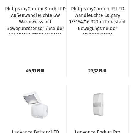
Philips myGarden Stock LED
Philips myGarden IR LED
Außenwandleuchte 6W
Wandleuchte Calgary
Warmweiss mit
173154716 320lm Edelstahl
Bewegungssensor / Melder
Bewegungsmelder
164659316 8718696131312
8718696125922
46,91 EUR
29,32 EUR
Ledvance Battery LED
Ledvance Endura Pro