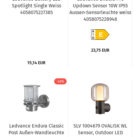
Spotlight Single Weiss
Updown Sensor 10W IP55
4058075227385
Aussen-Sensorleuchte weiss
4058075228948
A
E
G
23,75 EUR
15,14 EUR
-40%
Ledvance Endura Classic
SLV 1004679 OVALISK WL
Post Außen-Wandleuchte
Sensor, Outdoor LED