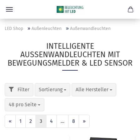
»
»
LED Shop
Außenleuchten
Außenwandleuchten
INTELLIGENTE
AUSSENWANDLEUCHTEN MIT B
EWEGUNGSMELDER & LED SENSOR
Sortierung
Alle Hersteller
48 pro Seite
«
1
2
3
4
...
8
»