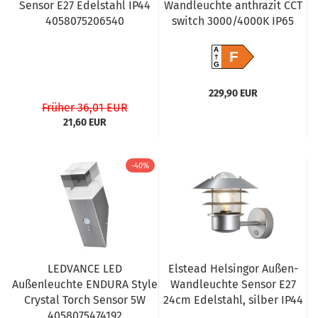
Sensor E27 Edelstahl IP44
Wandleuchte anthrazit CCT
4058075206540
switch 3000/4000K IP65
A
F
G
229,90 EUR
Früher 36,01 EUR
21,60 EUR
-40%
LEDVANCE LED
Elstead Helsingor Außen-
Außenleuchte ENDURA Style
Wandleuchte Sensor E27
Crystal Torch Sensor 5W
24cm Edelstahl, silber IP44
4058075474192