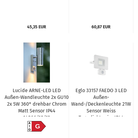
45,35 EUR
60,87 EUR
Lucide ARNE-LED LED
Eglo 33157 FAEDO 3 LED
Außen-Wandleuchte 2x GU10
Außen-
2x 5W 360° drehbar Chrom
Wand-/Deckenleuchte 21W
Matt Sensor IP44
Sensor Weiss
14866/10/12
Tageslichtweiss IP44
A
G
G