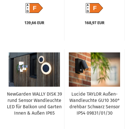
A
A
F
F
G
G
139,66 EUR
168,97 EUR
NewGarden WALLY DISK 39
Lucide TAYLOR Außen-
rund Sensor Wandleuchte
Wandleuchte GU10 360°
LED für Balkon und Garten
drehbar Schwarz Sensor
Innen & Außen IP65
IP54 09831/01/30