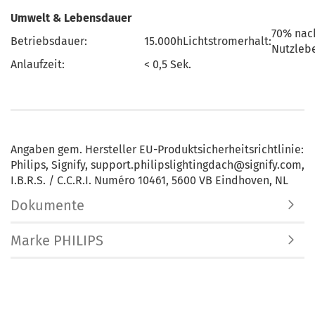
Umwelt & Lebensdauer
70% nac
Betriebsdauer:
15.000hLichtstromerhalt:
Nutzleb
Anlaufzeit:
< 0,5 Sek.
Angaben gem. Hersteller EU-Produktsicherheitsrichtlinie:
Philips, Signify, support.philipslightingdach@signify.com,
I.B.R.S. / C.C.R.I. Numéro 10461, 5600 VB Eindhoven, NL
Dokumente
Marke PHILIPS