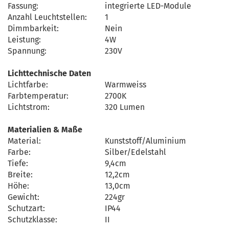
Fassung:
integrierte LED-Module
Anzahl Leuchtstellen:
1
Dimmbarkeit:
Nein
Leistung:
4W
Spannung:
230V
Lichttechnische Daten
Lichtfarbe:
Warmweiss
Farbtemperatur:
2700K
Lichtstrom:
320 Lumen
Materialien & Maße
Material:
Kunststoff/Aluminium
Farbe:
Silber/Edelstahl
Tiefe:
9,4cm
Breite:
12,2cm
Höhe:
13,0cm
Gewicht:
224gr
Schutzart:
IP44
Schutzklasse:
II