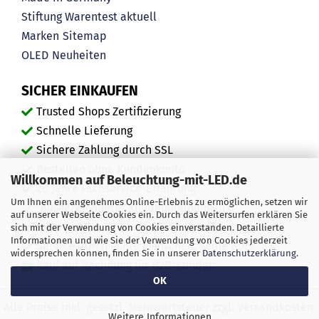
Stiftung Warentest aktuell
Marken
Sitemap
OLED
Neuheiten
SICHER EINKAUFEN
Trusted Shops Zertifizierung
Schnelle Lieferung
Sichere Zahlung durch SSL
Bestellen ohne Kundenkonto
Willkommen auf Beleuchtung-mit-LED.de
20 Jahre Fachservice-Erfahrung
Um Ihnen ein angenehmes Online-Erlebnis zu ermöglichen, setzen wir
"Ausgezeichnete" Kundenmeinungen
auf unserer Webseite Cookies ein. Durch das Weitersurfen erklären Sie
Mehr als 450.000 zufriedene Kunden
sich mit der Verwendung von Cookies einverstanden. Detaillierte
Informationen und wie Sie der Verwendung von Cookies jederzeit
Service durch echte Menschen, keine Bots
widersprechen können, finden Sie in unserer
Datenschutzerklärung
.
Kauf auf Rechnung für B2B-Kunden
OK
Alle Preise inkl. gesetzl. Mehrwertsteuer zzgl. Versandkosten.
Weitere Informationen