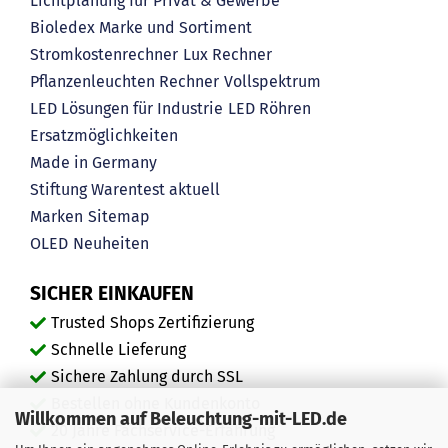
Lichtplanung für Privat & Gewerbe
Bioledex Marke und Sortiment
Stromkostenrechner
Lux Rechner
Pflanzenleuchten Rechner
Vollspektrum
LED Lösungen für Industrie
LED Röhren
Ersatzmöglichkeiten
Made in Germany
Stiftung Warentest aktuell
Marken
Sitemap
OLED
Neuheiten
SICHER EINKAUFEN
Trusted Shops Zertifizierung
Schnelle Lieferung
Sichere Zahlung durch SSL
Bestellen ohne Kundenkonto
Willkommen auf Beleuchtung-mit-LED.de
20 Jahre Fachservice-Erfahrung