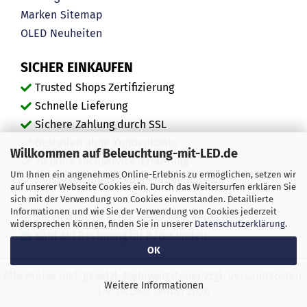
Marken
Sitemap
OLED
Neuheiten
SICHER EINKAUFEN
Trusted Shops Zertifizierung
Schnelle Lieferung
Sichere Zahlung durch SSL
Bestellen ohne Kundenkonto
Willkommen auf Beleuchtung-mit-LED.de
20 Jahre Fachservice-Erfahrung
Um Ihnen ein angenehmes Online-Erlebnis zu ermöglichen, setzen wir
"Ausgezeichnete" Kundenmeinungen
auf unserer Webseite Cookies ein. Durch das Weitersurfen erklären Sie
Mehr als 450.000 zufriedene Kunden
sich mit der Verwendung von Cookies einverstanden. Detaillierte
Informationen und wie Sie der Verwendung von Cookies jederzeit
Service durch echte Menschen, keine Bots
widersprechen können, finden Sie in unserer
Datenschutzerklärung
.
Kauf auf Rechnung für B2B-Kunden
OK
Alle Preise inkl. gesetzl. Mehrwertsteuer zzgl. Versandkosten.
Weitere Informationen
| © DEL-KO GmbH 2026