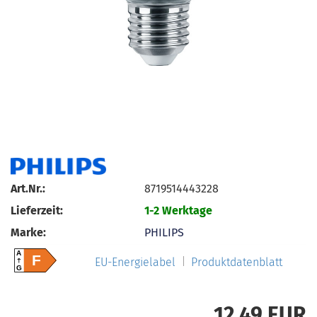
Art.Nr.:
8719514443228
Lieferzeit:
1-2 Werktage
Marke:
PHILIPS
A
F
EU-Energielabel
Produktdatenblatt
G
12,49 EUR