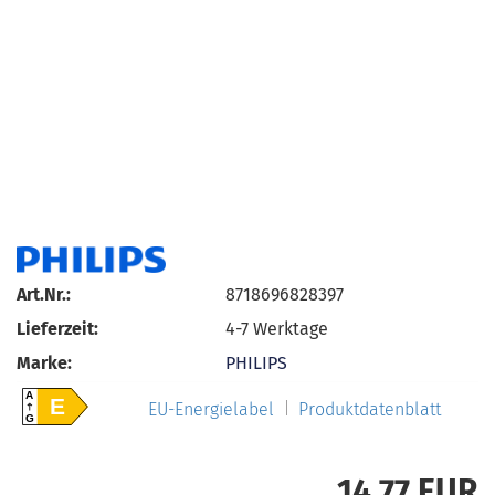
Art.Nr.:
8718696828397
Lieferzeit:
4-7 Werktage
Marke:
PHILIPS
A
E
EU-Energielabel
Produktdatenblatt
G
14,77 EUR