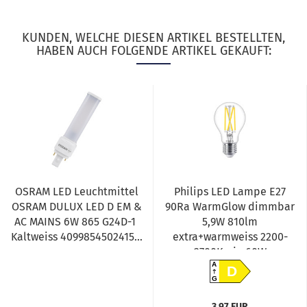
KUNDEN, WELCHE DIESEN ARTIKEL BESTELLTEN,
HABEN AUCH FOLGENDE ARTIKEL GEKAUFT:
OSRAM LED Leuchtmittel
Philips LED Lampe E27
OSRAM DULUX LED D EM &
90Ra WarmGlow dimmbar
AC MAINS 6W 865 G24D-1
5,9W 810lm
Kaltweiss 4099854502415...
extra+warmweiss 2200-
2700K wie 60W
8719514323834...
A
D
G
3,97 EUR