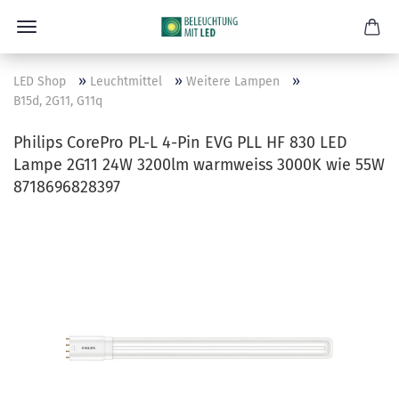
»
»
»
LED Shop
Leuchtmittel
Weitere Lampen
B15d, 2G11, G11q
Philips CorePro PL-L 4-Pin EVG PLL HF 830 LED
Lampe 2G11 24W 3200lm warmweiss 3000K wie 55W
8718696828397