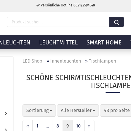
Persönliche Hotline 0821/2594548
NLEUCHTEN
LEUCHTMITTEL
SMART HOME
LED Shop
»
Innenleuchten
»
Tischlampen
SCHÖNE SCHIRMTISCHLEUCHTEN
TISCHLAMP
Sortierung
Alle Hersteller
48 pro Seite
«
1
...
8
9
10
»