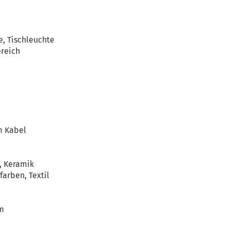
e, Tischleuchte
reich
m Kabel
, Keramik
farben, Textil
cm