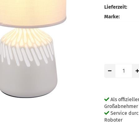
Lieferzeit:
Marke:
Als offizielle
Großabnehmer g
Service dur
Roboter