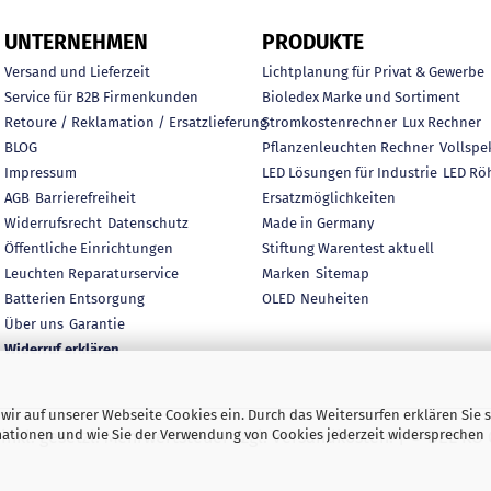
UNTERNEHMEN
PRODUKTE
Versand und Lieferzeit
Lichtplanung für Privat & Gewerbe
Service für B2B Firmenkunden
Bioledex Marke und Sortiment
Retoure / Reklamation / Ersatzlieferung
Stromkostenrechner
Lux Rechner
BLOG
Pflanzenleuchten Rechner
Vollspe
Impressum
LED Lösungen für Industrie
LED Rö
AGB
Barrierefreiheit
Ersatzmöglichkeiten
Widerrufsrecht
Datenschutz
Made in Germany
Öffentliche Einrichtungen
Stiftung Warentest aktuell
Leuchten Reparaturservice
Marken
Sitemap
Batterien Entsorgung
OLED
Neuheiten
Über uns
Garantie
Widerruf erklären
ir auf unserer Webseite Cookies ein. Durch das Weitersurfen erklären Sie s
rmationen und wie Sie der Verwendung von Cookies jederzeit widersprechen
e inkl. gesetzl. Mehrwertsteuer zzgl. Versandkosten. | © DEL-K