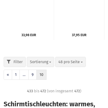
33,98 EUR
37,95 EUR
Sortierung
48 pro Seite
«
1
...
9
10
433
bis
472
(von insgesamt
472
)
Schirmtischleuchten: warmes,