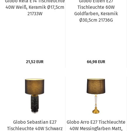
Globo Rela E14 Tischleuchte
Globo Elden E27
40W Weiß, Keramik Ø17,5cm
Tischleuchte 60W
21733W
Goldfarben, Keramik
Ø30,5cm 21736G
21,52 EUR
66,98 EUR
Globo Sebastian E27
Globo Arro E27 Tischleuchte
Tischleuchte 40W Schwarz
40W Messingfarben Matt,