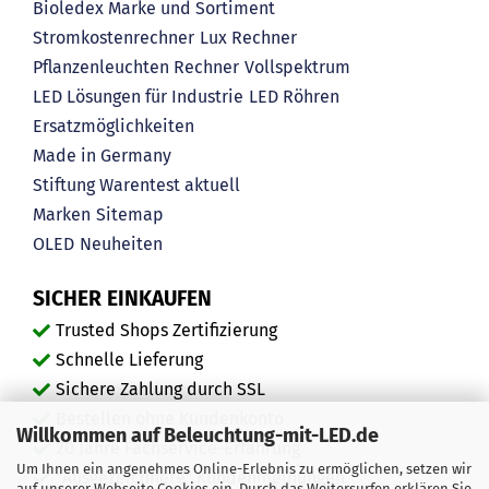
Bioledex Marke und Sortiment
Stromkostenrechner
Lux Rechner
Pflanzenleuchten Rechner
Vollspektrum
LED Lösungen für Industrie
LED Röhren
Ersatzmöglichkeiten
Made in Germany
Stiftung Warentest aktuell
Marken
Sitemap
OLED
Neuheiten
SICHER EINKAUFEN
Trusted Shops Zertifizierung
Schnelle Lieferung
Sichere Zahlung durch SSL
Bestellen ohne Kundenkonto
Willkommen auf Beleuchtung-mit-LED.de
20 Jahre Fachservice-Erfahrung
Um Ihnen ein angenehmes Online-Erlebnis zu ermöglichen, setzen wir
"Ausgezeichnete" Kundenmeinungen
auf unserer Webseite Cookies ein. Durch das Weitersurfen erklären Sie