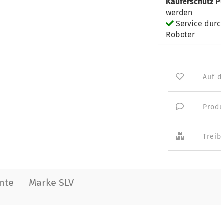
Käuferschutz P
werden
Service dur
Roboter
Auf 
Prod
Trei
nte
Marke SLV