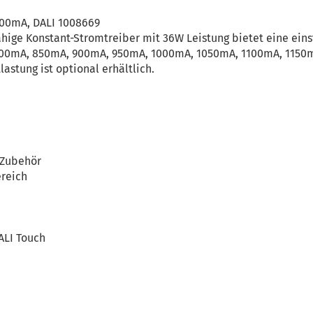
400mA, DALI 1008669
ähige Konstant-Stromtreiber mit 36W Leistung bietet eine ein
800mA, 850mA, 900mA, 950mA, 1000mA, 1050mA, 1100mA, 1150
astung ist optional erhältlich.
, Zubehör
reich
ALI Touch