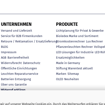
UNTERNEHMEN
PRODUKTE
Versand und Lieferzeit
Lichtplanung für Privat & Gewerbe
Service für B2B Firmenkunden
Bioledex Marke und Sortiment
Retoure / Reklamation / Ersatzlieferung
Stromkostenrechner
Lux Rechner
BLOG
Pflanzenleuchten Rechner
Vollspe
Impressum
LED Lösungen für Industrie
LED Rö
AGB
Barrierefreiheit
Ersatzmöglichkeiten
Widerrufsrecht
Datenschutz
Made in Germany
Öffentliche Einrichtungen
Stiftung Warentest aktuell
Leuchten Reparaturservice
Marken
Sitemap
Batterien Entsorgung
OLED
Neuheiten
Über uns
Garantie
Widerruf erklären
ir auf unserer Webseite Cookies ein. Durch das Weitersurfen erklären Sie s