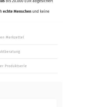
lus
bis 20.000 EUR abgesichert
ch
echte Menschen
und keine
den Merkzettel
uktberatung
ber Produktserie