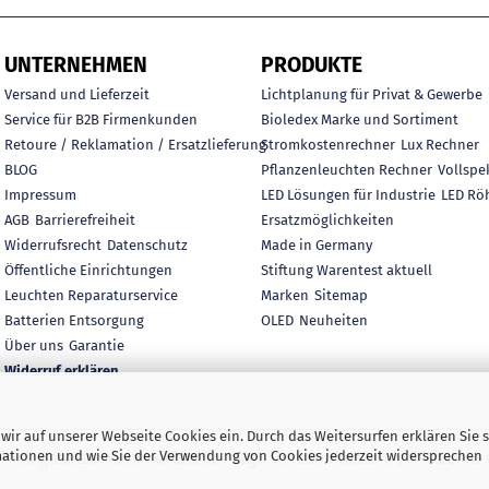
UNTERNEHMEN
PRODUKTE
Versand und Lieferzeit
Lichtplanung für Privat & Gewerbe
Service für B2B Firmenkunden
Bioledex Marke und Sortiment
Retoure / Reklamation / Ersatzlieferung
Stromkostenrechner
Lux Rechner
BLOG
Pflanzenleuchten Rechner
Vollspe
Impressum
LED Lösungen für Industrie
LED Rö
AGB
Barrierefreiheit
Ersatzmöglichkeiten
Widerrufsrecht
Datenschutz
Made in Germany
Öffentliche Einrichtungen
Stiftung Warentest aktuell
Leuchten Reparaturservice
Marken
Sitemap
Batterien Entsorgung
OLED
Neuheiten
Über uns
Garantie
Widerruf erklären
ir auf unserer Webseite Cookies ein. Durch das Weitersurfen erklären Sie s
rmationen und wie Sie der Verwendung von Cookies jederzeit widersprechen
e inkl. gesetzl. Mehrwertsteuer zzgl. Versandkosten. | © DEL-K