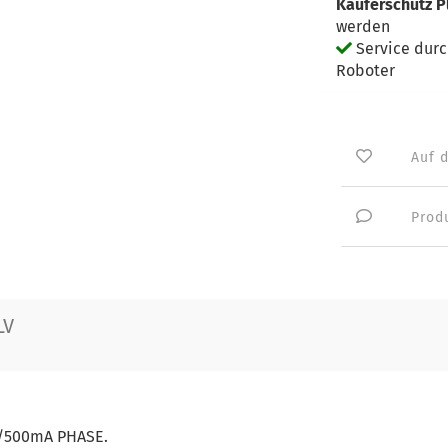
Käuferschutz P
werden
Service dur
Roboter
Auf 
Prod
LV
A/500mA PHASE.