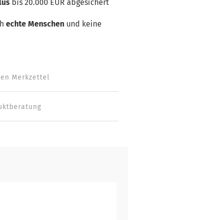
lus
bis 20.000 EUR abgesichert
ch
echte Menschen
und keine
den Merkzettel
uktberatung