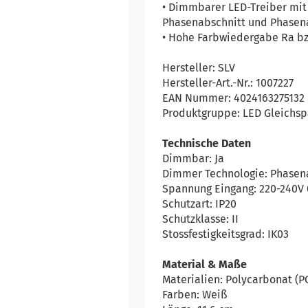
• Dimmbarer LED-Treiber mi
Phasenabschnitt und Phasena
• Hohe Farbwiedergabe Ra bzw
Hersteller: SLV
Hersteller-Art.-Nr.: 1007227
EAN Nummer: 4024163275132
Produktgruppe: LED Gleichsp
Technische Daten
Dimmbar: Ja
Dimmer Technologie: Phasena
Spannung Eingang: 220-240V
Schutzart: IP20
Schutzklasse: II
Stossfestigkeitsgrad: IK03
Material & Maße
Materialien: Polycarbonat (P
Farben: Weiß