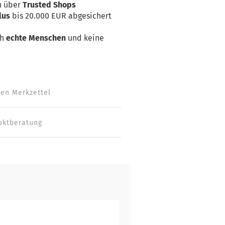
n über
Trusted Shops
lus
bis 20.000 EUR abgesichert
ch
echte Menschen
und keine
den Merkzettel
uktberatung