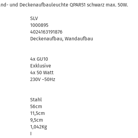
and- und Deckenaufbauleuchte QPAR51 schwarz max. 50W.
SLV
1000895
4024163191876
Deckenaufbau, Wandaufbau
4x GU10
Exklusive
4x 50 Watt
230V ~50Hz
Stahl
56cm
11,5cm
9,5cm
1,042Kg
I