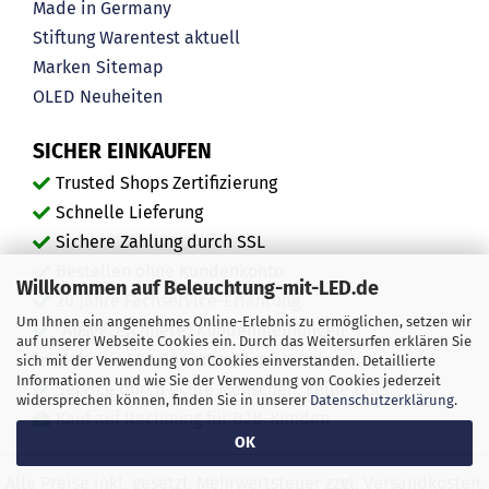
Made in Germany
Stiftung Warentest aktuell
Marken
Sitemap
OLED
Neuheiten
SICHER EINKAUFEN
Trusted Shops Zertifizierung
Schnelle Lieferung
Sichere Zahlung durch SSL
Bestellen ohne Kundenkonto
Willkommen auf Beleuchtung-mit-LED.de
20 Jahre Fachservice-Erfahrung
Um Ihnen ein angenehmes Online-Erlebnis zu ermöglichen, setzen wir
"Ausgezeichnete" Kundenmeinungen
auf unserer Webseite Cookies ein. Durch das Weitersurfen erklären Sie
Mehr als 450.000 zufriedene Kunden
sich mit der Verwendung von Cookies einverstanden. Detaillierte
Informationen und wie Sie der Verwendung von Cookies jederzeit
Service durch echte Menschen, keine Bots
widersprechen können, finden Sie in unserer
Datenschutzerklärung
.
Kauf auf Rechnung für B2B-Kunden
OK
Alle Preise inkl. gesetzl. Mehrwertsteuer zzgl. Versandkosten.