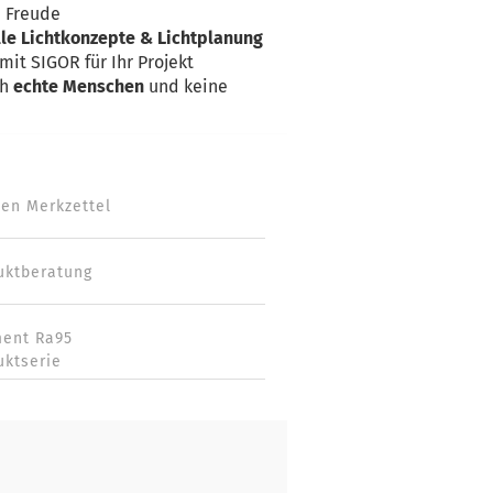
e Freude
lle Lichtkonzepte & Lichtplanung
mit SIGOR für Ihr Projekt
ch
echte Menschen
und keine
den Merkzettel
uktberatung
ment Ra95
uktserie