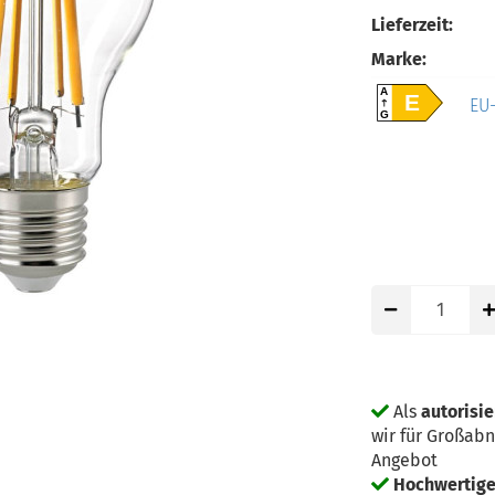
Lieferzeit:
Marke:
A
E
EU-
G
Als
autorisi
wir für Großab
Angebot
Hochwertige 