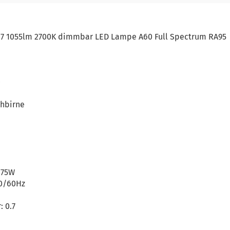
E27 1055lm 2700K dimmbar LED Lampe A60 Full Spectrum RA95
0
ühbirne
 75W
50/60Hz
: 0.7