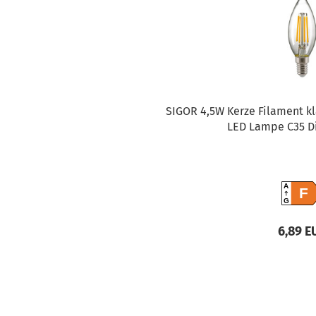
SIGOR 4,5W Kerze Filament k
LED Lampe C35 
A
F
G
6,89 E