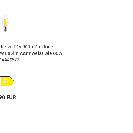
 Kerze E14 90Ra DimTone
SIGOR 8,5W Kopf
W 806lm warmweiss wie 60W
dimm
14449572...
D
,90 EUR