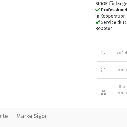
SIGOR für lang
Professione
in Kooperation 
Service dur
Roboter
Auf 
Prod
Fila
Prod
nte
Marke Sigor