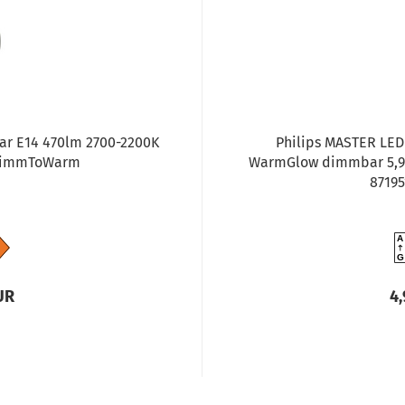
lar E14 470lm 2700-2200K
Philips MASTER LED
DimmToWarm
WarmGlow dimmbar 5,9
87195
A
G
UR
4