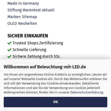
Made in Germany
Stiftung Warentest aktuell
Marken
Sitemap
OLED
Neuheiten
SICHER EINKAUFEN
Trusted Shops Zertifizierung
Schnelle Lieferung
Sichere Zahlung durch SSL
Bestellen ohne Kundenkonto
Willkommen auf Beleuchtung-mit-LED.de
20 Jahre Fachservice-Erfahrung
Um Ihnen ein angenehmes Online-Erlebnis zu ermöglichen, setzen wir
"Ausgezeichnete" Kundenmeinungen
auf unserer Webseite Cookies ein. Durch das Weitersurfen erklären Sie
Mehr als 450.000 zufriedene Kunden
sich mit der Verwendung von Cookies einverstanden. Detaillierte
Informationen und wie Sie der Verwendung von Cookies jederzeit
Service durch echte Menschen, keine Bots
widersprechen können, finden Sie in unserer
Datenschutzerklärung
.
Kauf auf Rechnung für B2B-Kunden
OK