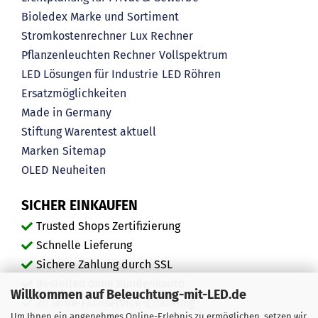
Bioledex Marke und Sortiment
Stromkostenrechner
Lux Rechner
Pflanzenleuchten Rechner
Vollspektrum
LED Lösungen für Industrie
LED Röhren
Ersatzmöglichkeiten
Made in Germany
Stiftung Warentest aktuell
Marken
Sitemap
OLED
Neuheiten
SICHER EINKAUFEN
Trusted Shops Zertifizierung
Schnelle Lieferung
Sichere Zahlung durch SSL
Bestellen ohne Kundenkonto
Willkommen auf Beleuchtung-mit-LED.de
20 Jahre Fachservice-Erfahrung
Um Ihnen ein angenehmes Online-Erlebnis zu ermöglichen, setzen wir