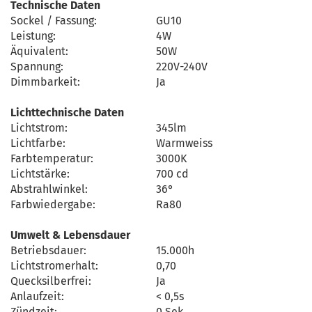
Technische Daten
Sockel / Fassung:
GU10
Leistung:
4W
Äquivalent:
50W
Spannung:
220V-240V
Dimmbarkeit:
Ja
Lichttechnische Daten
Lichtstrom:
345lm
Lichtfarbe:
Warmweiss
Farbtemperatur:
3000K
Lichtstärke:
700 cd
Abstrahlwinkel:
36°
Farbwiedergabe:
Ra80
Umwelt & Lebensdauer
Betriebsdauer:
15.000h
Lichtstromerhalt:
0,70
Quecksilberfrei:
Ja
Anlaufzeit:
< 0,5s
Zündzeit:
0 Sek