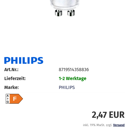
Art.Nr.:
8719514358836
Lieferzeit:
1-2 Werktage
Marke:
PHILIPS
A
F
G
2,47 EUR
inkl. 19% MwSt. zzgl.
Versand