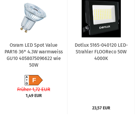
Osram LED Spot Value
Dotlux 5165-040120 LED-
PAR16 36° 4.3W warmweiss
Strahler FLOOReco 50W
GU10 4058075096622 wie
4000K
50W
A
F
G
Früher 1,72 EUR
1,49 EUR
23,57 EUR