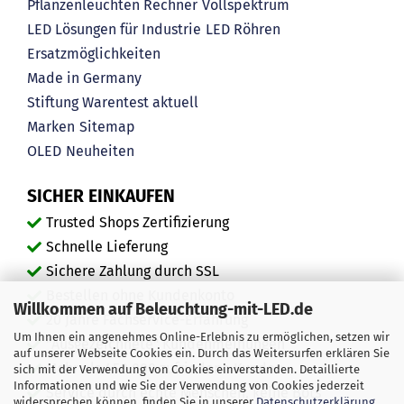
Pflanzenleuchten Rechner
Vollspektrum
LED Lösungen für Industrie
LED Röhren
Ersatzmöglichkeiten
Made in Germany
Stiftung Warentest aktuell
Marken
Sitemap
OLED
Neuheiten
SICHER EINKAUFEN
Trusted Shops Zertifizierung
Schnelle Lieferung
Sichere Zahlung durch SSL
Bestellen ohne Kundenkonto
Willkommen auf Beleuchtung-mit-LED.de
20 Jahre Fachservice-Erfahrung
Um Ihnen ein angenehmes Online-Erlebnis zu ermöglichen, setzen wir
"Ausgezeichnete" Kundenmeinungen
auf unserer Webseite Cookies ein. Durch das Weitersurfen erklären Sie
Mehr als 450.000 zufriedene Kunden
sich mit der Verwendung von Cookies einverstanden. Detaillierte
Informationen und wie Sie der Verwendung von Cookies jederzeit
Service durch echte Menschen, keine Bots
widersprechen können, finden Sie in unserer
Datenschutzerklärung
.