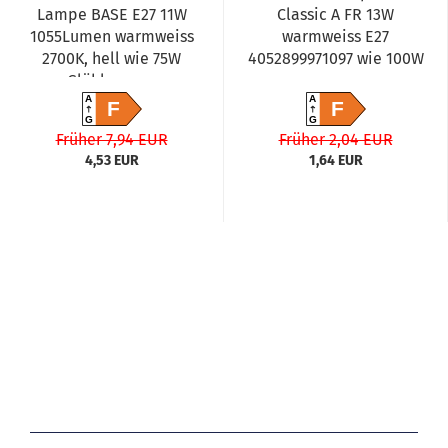
Lampe BASE E27 11W
Classic A FR 13W
1055Lumen warmweiss
warmweiss E27
2700K, hell wie 75W
4052899971097 wie 100W
Glühlampen
4058075184992...
A
A
F
F
G
G
Früher 7,94 EUR
Früher 2,04 EUR
4,53 EUR
1,64 EUR