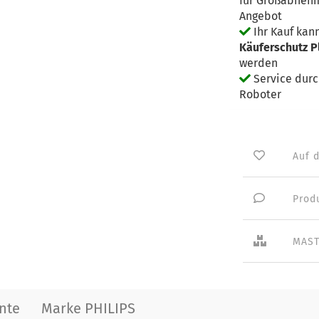
für Großabnehm
Angebot
Ihr Kauf kan
Käuferschutz P
werden
Service dur
Roboter
Auf 
Prod
MAST
nte
Marke PHILIPS