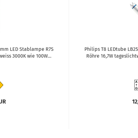
118mm LED Stablampe R7S
Philips T8 LEDtube LB
iss 3000K wie 100W...
Röhre 16,7W tageslicht
A
G
EUR
12