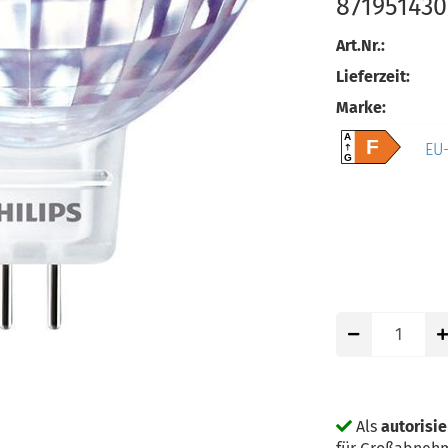
871951430
Art.Nr.:
Lieferzeit:
Marke:
A
F
EU-
G
Als
autorisie