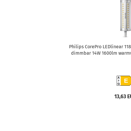
Philips CorePro LEDlinear 
dimmbar 14W 1600lm warmwe
A
E
G
13,63 