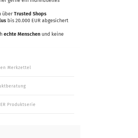
er gerne ein individuelles
n über
Trusted Shops
lus
bis 20.000 EUR abgesichert
ch
echte Menschen
und keine
den Merkzettel
uktberatung
ER Produktserie