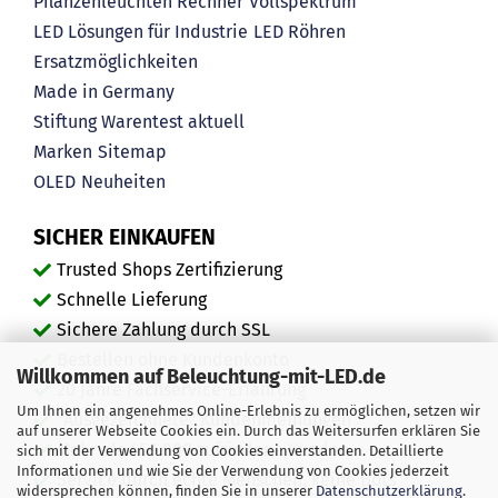
Pflanzenleuchten Rechner
Vollspektrum
LED Lösungen für Industrie
LED Röhren
Ersatzmöglichkeiten
Made in Germany
Stiftung Warentest aktuell
Marken
Sitemap
OLED
Neuheiten
SICHER EINKAUFEN
Trusted Shops Zertifizierung
Schnelle Lieferung
Sichere Zahlung durch SSL
Bestellen ohne Kundenkonto
Willkommen auf Beleuchtung-mit-LED.de
20 Jahre Fachservice-Erfahrung
Um Ihnen ein angenehmes Online-Erlebnis zu ermöglichen, setzen wir
"Ausgezeichnete" Kundenmeinungen
auf unserer Webseite Cookies ein. Durch das Weitersurfen erklären Sie
Mehr als 450.000 zufriedene Kunden
sich mit der Verwendung von Cookies einverstanden. Detaillierte
Informationen und wie Sie der Verwendung von Cookies jederzeit
Service durch echte Menschen, keine Bots
widersprechen können, finden Sie in unserer
Datenschutzerklärung
.