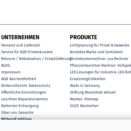
UNTERNEHMEN
PRODUKTE
Versand und Lieferzeit
Lichtplanung für Privat & Gewerbe
Service für B2B Firmenkunden
Bioledex Marke und Sortiment
Retoure / Reklamation / Ersatzlieferung
Stromkostenrechner
Lux Rechner
BLOG
Pflanzenleuchten Rechner
Vollspe
Impressum
LED Lösungen für Industrie
LED Rö
AGB
Barrierefreiheit
Ersatzmöglichkeiten
Widerrufsrecht
Datenschutz
Made in Germany
Öffentliche Einrichtungen
Stiftung Warentest aktuell
Leuchten Reparaturservice
Marken
Sitemap
Batterien Entsorgung
OLED
Neuheiten
Über uns
Garantie
Widerruf erklären