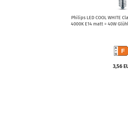
Philips LED COOL WHITE Cla
4000K E14 matt = 40W Glüh
A
F
G
3,56 E