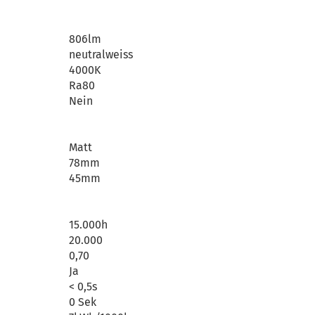
806lm
neutralweiss
4000K
Ra80
Nein
Matt
78mm
45mm
15.000h
20.000
0,70
Ja
< 0,5s
0 Sek