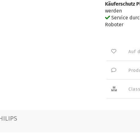
Käuferschutz P
werden
Service dur
Roboter
Auf 
Prod
Clas
HILIPS