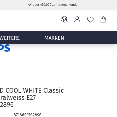
Über 450.000 zufriedene Kunden
WEITERE
MARKEN
ED COOL WHITE Classic
ralweiss E27
62896
8718699762896