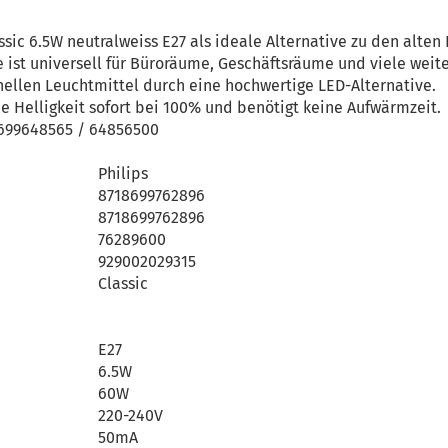
sic 6.5W neutralweiss E27 als ideale Alternative zu den alten
be ist universell für Büroräume, Geschäftsräume und viele wei
onellen Leuchtmittel durch eine hochwertige LED-Alternative.
ie Helligkeit sofort bei 100% und benötigt keine Aufwärmzeit.
18699648565 / 64856500
Philips
8718699762896
8718699762896
76289600
929002029315
Classic
E27
6.5W
60W
220-240V
50mA