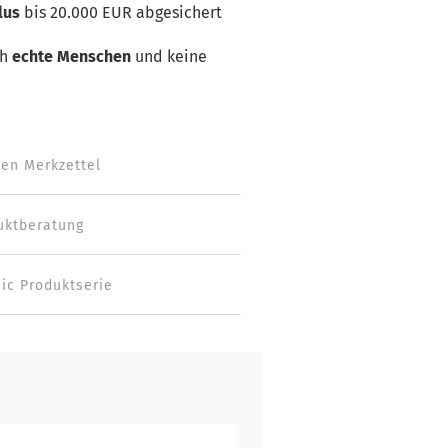
lus
bis 20.000 EUR abgesichert
ch
echte Menschen
und keine
den Merkzettel
uktberatung
sic Produktserie