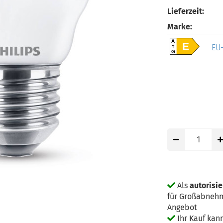
Lieferzeit:
Marke:
A
E
EU-
G
Als
autorisie
für Großabnehm
Angebot
Ihr Kauf kan