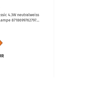
ssic 4.3W neutralweiss
lampe 8718699762797...
UR