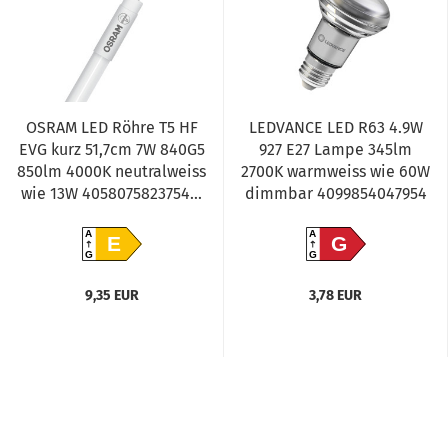
OSRAM LED Röhre T5 HF
LEDVANCE LED R63 4.9W
EVG kurz 51,7cm 7W 840G5
927 E27 Lampe 345lm
850lm 4000K neutralweiss
2700K warmweiss wie 60W
wie 13W 4058075823754...
dimmbar 4099854047954
A
A
E
G
G
G
9,35 EUR
3,78 EUR