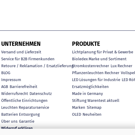
UNTERNEHMEN
PRODUKTE
Versand und Lieferzeit
Lichtplanung für Privat & Gewerbe
Service für B2B Firmenkunden
Bioledex Marke und Sortiment
Retoure / Reklamation / Ersatzlieferung
Stromkostenrechner
Lux Rechner
BLOG
Pflanzenleuchten Rechner
Vollspe
Impressum
LED Lösungen für Industrie
LED Rö
AGB
Barrierefreiheit
Ersatzmöglichkeiten
Widerrufsrecht
Datenschutz
Made in Germany
Öffentliche Einrichtungen
Stiftung Warentest aktuell
Leuchten Reparaturservice
Marken
Sitemap
Batterien Entsorgung
OLED
Neuheiten
Über uns
Garantie
Widerruf erklären