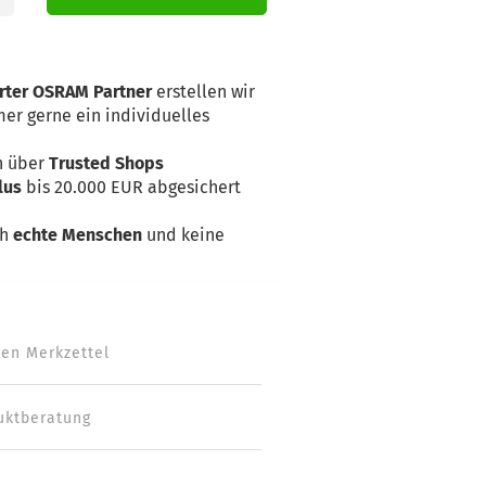
erter OSRAM Partner
erstellen wir
er gerne ein individuelles
n über
Trusted Shops
lus
bis 20.000 EUR abgesichert
ch
echte Menschen
und keine
den Merkzettel
uktberatung