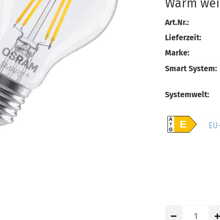
Warm wei
Art.Nr.:
Lieferzeit:
Marke:
Smart System:
Systemwelt:
A
E
EU-
G