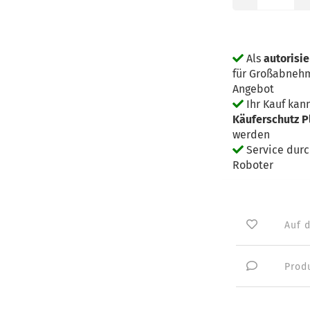
Als
autorisi
für Großabnehm
Angebot
Ihr Kauf kan
Käuferschutz P
werden
Service dur
Roboter
Auf 
Prod