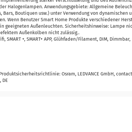
 Implementierung starker Verschlüsselung und des Authentifiz
 oder Halogenlampen. Anwendungsgebiete: Allgemeine Beleuc
s, Bars, Boutiquen usw.) unter Verwendung von dynamischen 
en. Wenn Benutzer Smart Home Produkte verschiedener Herst
 in geeigneten Außenleuchten. Sicherheitshinweise: Lampe ni
 defektem Außenkolben nicht zulässig..
Wifi, SMART +, SMART+ APP, Glühfaden/Filament, DIM, Dimmbar, 
Produktsicherheitsrichtlinie: Osram, LEDVANCE GmbH, contac
, DE