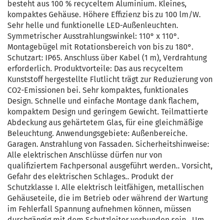
besteht aus 100 % recyceltem Aluminium. Kleines,
kompaktes Gehäuse. Höhere Effizienz bis zu 100 lm/W.
Sehr helle und funktionelle LED-Außenleuchten.
Symmetrischer Ausstrahlungswinkel: 110° x 110°.
Montagebügel mit Rotationsbereich von bis zu 180°.
Schutzart: IP65. Anschluss über Kabel (1 m), Verdrahtung
erforderlich. Produktvorteile: Das aus recyceltem
Kunststoff hergestellte Flutlicht trägt zur Reduzierung von
CO2-Emissionen bei. Sehr kompaktes, funktionales
Design. Schnelle und einfache Montage dank flachem,
kompaktem Design und geringem Gewicht. Teilmattierte
Abdeckung aus gehärtetem Glas, für eine gleichmäßige
Beleuchtung. Anwendungsgebiete: Außenbereiche.
Garagen. Anstrahlung von Fassaden. Sicherheitshinweise:
Alle elektrischen Anschlüsse dürfen nur von
qualifiziertem Fachpersonal ausgeführt werden.. Vorsicht,
Gefahr des elektrischen Schlages.. Produkt der
Schutzklasse I. Alle elektrisch leitfähigen, metallischen
Gehäuseteile, die im Betrieb oder während der Wartung
im Fehlerfall Spannung aufnehmen können, müssen
durchgängig mit dem Schutzleiter verbunden sein.. Um