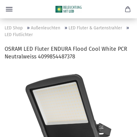
»
»
»
LED Shop
Außenleuchten
LED Fluter & Gartenstrahler
LED Flutlichter
OSRAM LED Fluter ENDURA Flood Cool White PCR
Neutralweiss 4099854487378