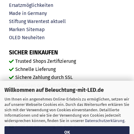
Ersatzmöglichkeiten
Made in Germany
Stiftung Warentest aktuell
Marken
Sitemap
OLED
Neuheiten
SICHER EINKAUFEN
Trusted Shops Zertifizierung
Schnelle Lieferung
Sichere Zahlung durch SSL
Bestellen ohne Kundenkonto
Willkommen auf Beleuchtung-mit-LED.de
20 Jahre Fachservice-Erfahrung
Um Ihnen ein angenehmes Online-Erlebnis zu ermöglichen, setzen wir
"Ausgezeichnete" Kundenmeinungen
auf unserer Webseite Cookies ein. Durch das Weitersurfen erklären Sie
Mehr als 450.000 zufriedene Kunden
sich mit der Verwendung von Cookies einverstanden. Detaillierte
Informationen und wie Sie der Verwendung von Cookies jederzeit
Service durch echte Menschen, keine Bots
widersprechen können, finden Sie in unserer
Datenschutzerklärung
.
Kauf auf Rechnung für B2B-Kunden
OK