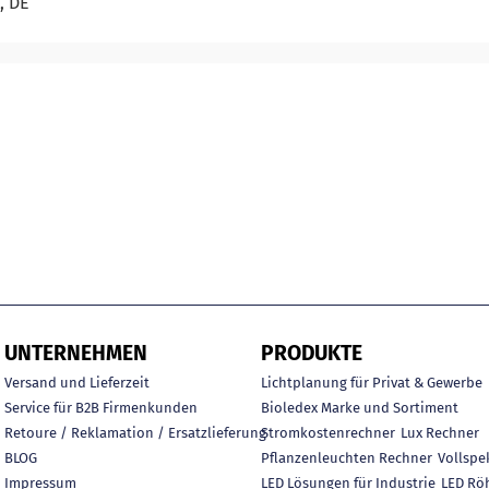
, DE
UNTERNEHMEN
PRODUKTE
Versand und Lieferzeit
Lichtplanung für Privat & Gewerbe
Service für B2B Firmenkunden
Bioledex Marke und Sortiment
Retoure / Reklamation / Ersatzlieferung
Stromkostenrechner
Lux Rechner
BLOG
Pflanzenleuchten Rechner
Vollspe
Impressum
LED Lösungen für Industrie
LED Rö