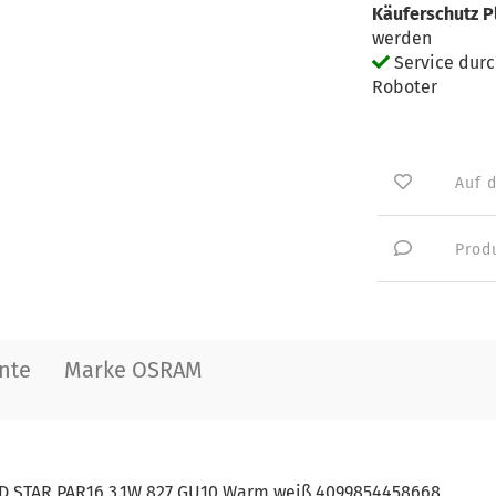
Käuferschutz P
werden
Service dur
Roboter
Auf 
Prod
nte
Marke OSRAM
ED STAR PAR16 3.1W 827 GU10 Warm weiß 4099854458668