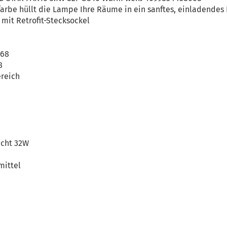
farbe hüllt die Lampe Ihre Räume in ein sanftes, einladendes 
mit Retrofit-Stecksockel
668
8
reich
icht 32W
mittel