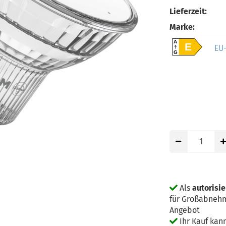
Lieferzeit:
Marke:
A
E
EU-
G
Als
autorisi
für Großabnehm
Angebot
Ihr Kauf kan