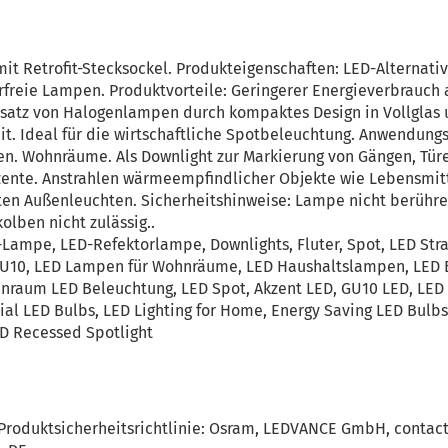
t Retrofit-Stecksockel. Produkteigenschaften: LED-Alternati
freie Lampen. Produktvorteile: Geringerer Energieverbrauch a
satz von Halogenlampen durch kompaktes Design in Vollglas u
it. Ideal für die wirtschaftliche Spotbeleuchtung. Anwendung
n. Wohnräume. Als Downlight zur Markierung von Gängen, Türe
ente. Anstrahlen wärmeempfindlicher Objekte wie Lebensmitte
en Außenleuchten. Sicherheitshinweise: Lampe nicht berühren
lben nicht zulässig..
-Lampe, LED-Refektorlampe, Downlights, Fluter, Spot, LED Str
GU10, LED Lampen für Wohnräume, LED Haushaltslampen, LED B
raum LED Beleuchtung, LED Spot, Akzent LED, GU10 LED, LED 
ial LED Bulbs, LED Lighting for Home, Energy Saving LED Bulbs
ED Recessed Spotlight
Produktsicherheitsrichtlinie: Osram, LEDVANCE GmbH, contac