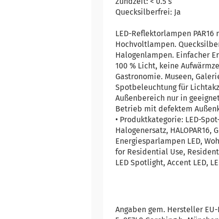
Zündzeit: < 0.5 s
Quecksilberfrei: Ja
LED-Reflektorlampen PAR16 mi
Hochvoltlampen. Quecksilber
Halogenlampen. Einfacher Er
100 % Licht, keine Aufwärmze
Gastronomie. Museen, Galerie
Spotbeleuchtung für Lichtakz
Außenbereich nur in geeignet
Betrieb mit defektem Außenko
• Produktkategorie: LED-Spot
Halogenersatz, HALOPAR16, 
Energiesparlampen LED, Wohn
for Residential Use, Resident
LED Spotlight, Accent LED, L
Angaben gem. Hersteller EU-