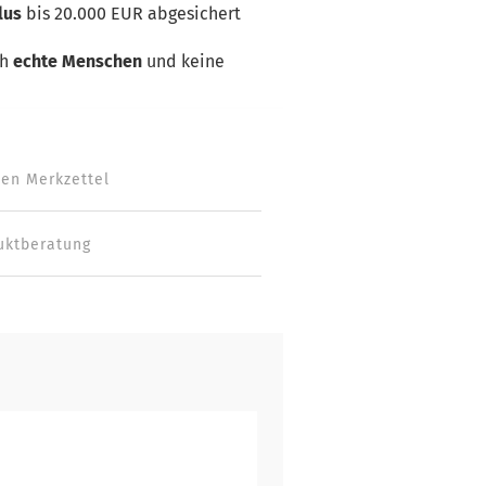
lus
bis 20.000 EUR abgesichert
ch
echte Menschen
und keine
den Merkzettel
uktberatung