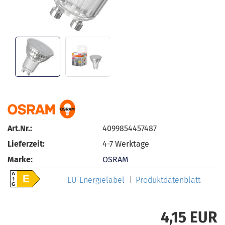
Art.Nr.:
4099854457487
Lieferzeit:
4-7 Werktage
Marke:
OSRAM
A
E
EU-Energielabel
Produktdatenblatt
G
4,15 EUR