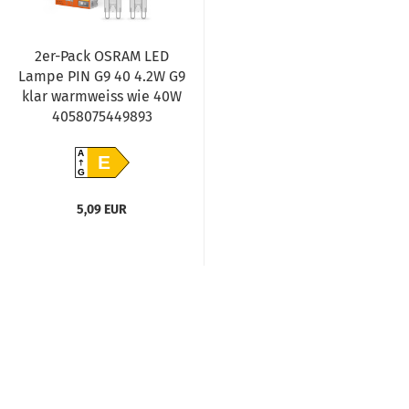
2er-Pack OSRAM LED
Lampe PIN G9 40 4.2W G9
klar warmweiss wie 40W
4058075449893
A
E
G
5,09 EUR