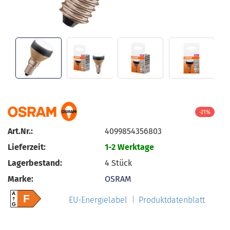
-21%
Art.Nr.:
4099854356803
Lieferzeit:
1-2 Werktage
Lagerbestand:
4
Stück
Marke:
OSRAM
A
F
EU-Energielabel
Produktdatenblatt
G