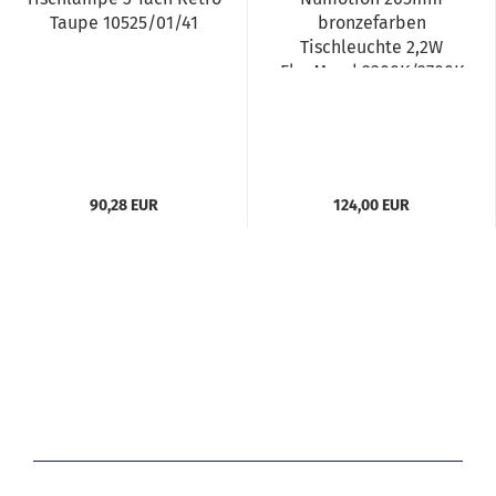
Taupe 10525/01/41
bronzefarben
Tischleuchte 2,2W
FlexMood 2200K/2700K
IP54...
90,28 EUR
124,00 EUR