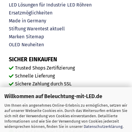
LED Lösungen für Industrie
LED Röhren
Ersatzmöglichkeiten
Made in Germany
Stiftung Warentest aktuell
Marken
Sitemap
OLED
Neuheiten
SICHER EINKAUFEN
Trusted Shops Zertifizierung
Schnelle Lieferung
Sichere Zahlung durch SSL
Bestellen ohne Kundenkonto
Willkommen auf Beleuchtung-mit-LED.de
20 Jahre Fachservice-Erfahrung
Um Ihnen ein angenehmes Online-Erlebnis zu ermöglichen, setzen wir
"Ausgezeichnete" Kundenmeinungen
auf unserer Webseite Cookies ein. Durch das Weitersurfen erklären Sie
Mehr als 450.000 zufriedene Kunden
sich mit der Verwendung von Cookies einverstanden. Detaillierte
Informationen und wie Sie der Verwendung von Cookies jederzeit
Service durch echte Menschen, keine Bots
widersprechen können, finden Sie in unserer
Datenschutzerklärung
.
Kauf auf Rechnung für B2B-Kunden