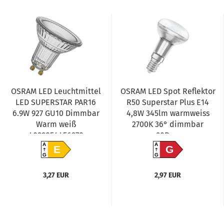
OSRAM LED Leuchtmittel
OSRAM LED Spot Reflektor
LED SUPERSTAR PAR16
R50 Superstar Plus E14
6.9W 927 GU10 Dimmbar
4,8W 345lm warmweiss
Warm weiß
2700K 36° dimmbar
4099854456978
90Ra...
A
A
E
G
G
G
3,27 EUR
2,97 EUR