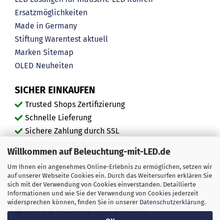
Ersatzmöglichkeiten
Made in Germany
Stiftung Warentest aktuell
Marken
Sitemap
OLED
Neuheiten
SICHER EINKAUFEN
Trusted Shops Zertifizierung
Schnelle Lieferung
Sichere Zahlung durch SSL
Bestellen ohne Kundenkonto
Willkommen auf Beleuchtung-mit-LED.de
20 Jahre Fachservice-Erfahrung
Um Ihnen ein angenehmes Online-Erlebnis zu ermöglichen, setzen wir
"Ausgezeichnete" Kundenmeinungen
auf unserer Webseite Cookies ein. Durch das Weitersurfen erklären Sie
Mehr als 450.000 zufriedene Kunden
sich mit der Verwendung von Cookies einverstanden. Detaillierte
Informationen und wie Sie der Verwendung von Cookies jederzeit
Service durch echte Menschen, keine Bots
widersprechen können, finden Sie in unserer
Datenschutzerklärung
.
Kauf auf Rechnung für B2B-Kunden