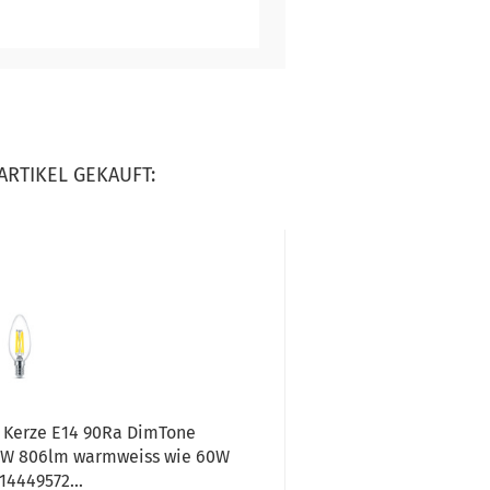
ARTIKEL GEKAUFT:
 Kerze E14 90Ra DimTone
OSRAM LED Lampe R
W 806lm warmweiss wie 60W
14449572...