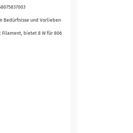
58075837003
en Bedürfnisse und Vorlieben
ilament, bietet 8 W für 806