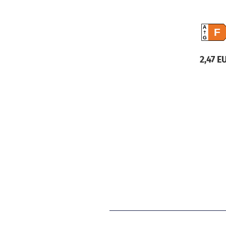
A
F
G
2,47 E