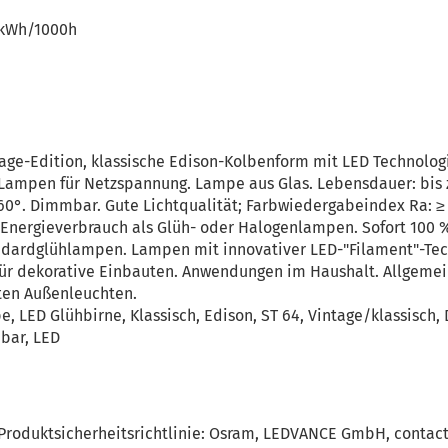
 kWh/1000h
e-Edition, klassische Edison-Kolbenform mit LED Technolog
-Lampen für Netzspannung. Lampe aus Glas. Lebensdauer: bis z
360°. Dimmbar. Gute Lichtqualität; Farbwiedergabeindex Ra: ≥ 
r Energieverbrauch als Glüh- oder Halogenlampen. Sofort 100 %
ndardglühlampen. Lampen mit innovativer LED-"Filament"-Tec
für dekorative Einbauten. Anwendungen im Haushalt. Allgemei
ten Außenleuchten.
, LED Glühbirne, Klassisch, Edison, ST 64, Vintage/klassisch,
mbar, LED
Produktsicherheitsrichtlinie: Osram, LEDVANCE GmbH, contac