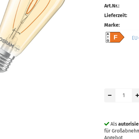
Art.Nr.:
Lieferzeit:
Marke:
A
F
EU-
G
Als
autorisi
für Großabnehm
Angebot