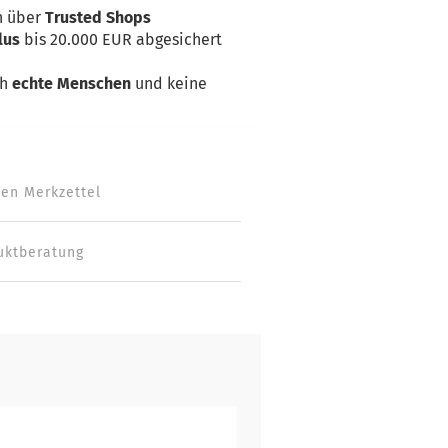
n über
Trusted Shops
lus
bis 20.000 EUR abgesichert
ch
echte Menschen
und keine
den Merkzettel
uktberatung