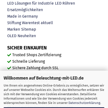
LED Lösungen für Industrie
LED Röhren
Ersatzmöglichkeiten
Made in Germany
Stiftung Warentest aktuell
Marken
Sitemap
OLED
Neuheiten
SICHER EINKAUFEN
Trusted Shops Zertifizierung
Schnelle Lieferung
Sichere Zahlung durch SSL
Bestellen ohne Kundenkonto
Willkommen auf Beleuchtung-mit-LED.de
20 Jahre Fachservice-Erfahrung
Um Ihnen ein angenehmes Online-Erlebnis zu ermöglichen, setzen wir
"Ausgezeichnete" Kundenmeinungen
auf unserer Webseite Cookies ein. Durch das Weitersurfen erklären Sie
Mehr als 450.000 zufriedene Kunden
sich mit der Verwendung von Cookies einverstanden. Detaillierte
Informationen und wie Sie der Verwendung von Cookies jederzeit
Service durch echte Menschen, keine Bots
widersprechen können, finden Sie in unserer
Datenschutzerklärung
.
Kauf auf Rechnung für B2B-Kunden