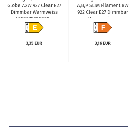
Globe 7.2W 927 Clear E27
A,B,P SLIM Filament 8W
Dimmbar Warmweiss
922 Clear E27 Dimmbar
4058075836808...
Warmweiss...
A
A
E
F
G
G
3,35 EUR
3,16 EUR